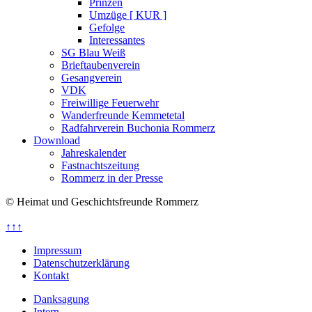
Prinzen
Umzüge [ KUR ]
Gefolge
Interessantes
SG Blau Weiß
Brieftaubenverein
Gesangverein
VDK
Freiwillige Feuerwehr
Wanderfreunde Kemmetetal
Radfahrverein Buchonia Rommerz
Download
Jahreskalender
Fastnachtszeitung
Rommerz in der Presse
© Heimat und Geschichtsfreunde Rommerz
↑↑↑
Impressum
Datenschutzerklärung
Kontakt
Danksagung
Intern