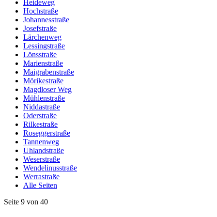
Heideweg
Hochstraße
Johannesstraße
Josefstraße
Lärchenweg
Lessingstraße
Lönsstraße
Marienstraße
Maigrabenstraße
Mörikestraße
Magdloser Weg
Mühlenstraße
Niddastraße
Oderstraße
Rilkestraße
Roseggerstraße
Tannenweg
Uhlandstraße
Weserstraße
Wendelinusstraße
Werrastraße
Alle Seiten
Seite 9 von 40