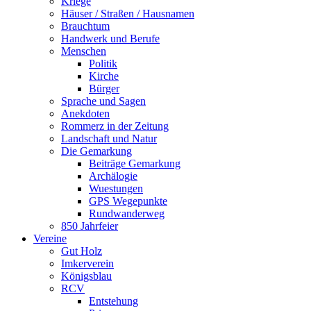
Kriege
Häuser / Straßen / Hausnamen
Brauchtum
Handwerk und Berufe
Menschen
Politik
Kirche
Bürger
Sprache und Sagen
Anekdoten
Rommerz in der Zeitung
Landschaft und Natur
Die Gemarkung
Beiträge Gemarkung
Archälogie
Wuestungen
GPS Wegepunkte
Rundwanderweg
850 Jahrfeier
Vereine
Gut Holz
Imkerverein
Königsblau
RCV
Entstehung