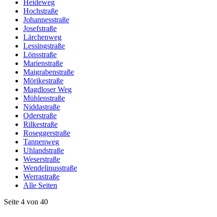
Heideweg
Hochstraße
Johannesstraße
Josefstraße
Lärchenweg
Lessingstraße
Lönsstraße
Marienstraße
Maigrabenstraße
Mörikestraße
Magdloser Weg
Mühlenstraße
Niddastraße
Oderstraße
Rilkestraße
Roseggerstraße
Tannenweg
Uhlandstraße
Weserstraße
Wendelinusstraße
Werrastraße
Alle Seiten
Seite 4 von 40