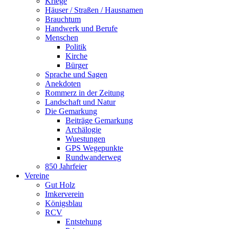
Kriege
Häuser / Straßen / Hausnamen
Brauchtum
Handwerk und Berufe
Menschen
Politik
Kirche
Bürger
Sprache und Sagen
Anekdoten
Rommerz in der Zeitung
Landschaft und Natur
Die Gemarkung
Beiträge Gemarkung
Archälogie
Wuestungen
GPS Wegepunkte
Rundwanderweg
850 Jahrfeier
Vereine
Gut Holz
Imkerverein
Königsblau
RCV
Entstehung