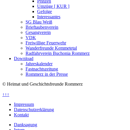
Prinzen
Umzüge [ KUR ]
Gefolge
Interessantes
SG Blau Weiß
Brieftaubenverein
Gesangverein
VDK
Freiwillige Feuerwehr
Wanderfreunde Kemmetetal
Radfahrverein Buchonia Rommerz
Download
Jahreskalender
Fastnachtszeitung
Rommerz in der Presse
© Heimat und Geschichtsfreunde Rommerz
↑↑↑
Impressum
Datenschutzerklärung
Kontakt
Danksagung
Intern