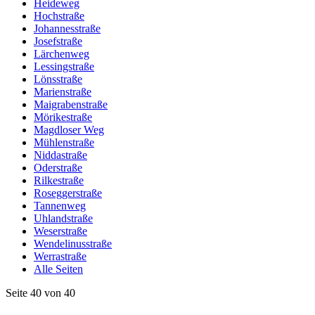
Heideweg
Hochstraße
Johannesstraße
Josefstraße
Lärchenweg
Lessingstraße
Lönsstraße
Marienstraße
Maigrabenstraße
Mörikestraße
Magdloser Weg
Mühlenstraße
Niddastraße
Oderstraße
Rilkestraße
Roseggerstraße
Tannenweg
Uhlandstraße
Weserstraße
Wendelinusstraße
Werrastraße
Alle Seiten
Seite 40 von 40