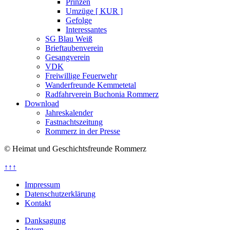
Prinzen
Umzüge [ KUR ]
Gefolge
Interessantes
SG Blau Weiß
Brieftaubenverein
Gesangverein
VDK
Freiwillige Feuerwehr
Wanderfreunde Kemmetetal
Radfahrverein Buchonia Rommerz
Download
Jahreskalender
Fastnachtszeitung
Rommerz in der Presse
© Heimat und Geschichtsfreunde Rommerz
↑↑↑
Impressum
Datenschutzerklärung
Kontakt
Danksagung
Intern