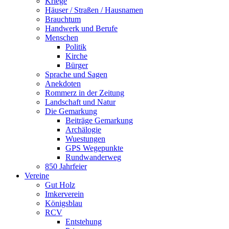
Kriege
Häuser / Straßen / Hausnamen
Brauchtum
Handwerk und Berufe
Menschen
Politik
Kirche
Bürger
Sprache und Sagen
Anekdoten
Rommerz in der Zeitung
Landschaft und Natur
Die Gemarkung
Beiträge Gemarkung
Archälogie
Wuestungen
GPS Wegepunkte
Rundwanderweg
850 Jahrfeier
Vereine
Gut Holz
Imkerverein
Königsblau
RCV
Entstehung