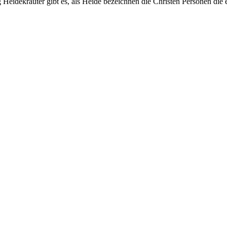
Heidekräuter gibt es, als Heide bezeichnen die Christen Personen die