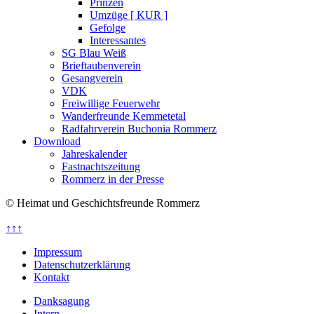
Prinzen
Umzüge [ KUR ]
Gefolge
Interessantes
SG Blau Weiß
Brieftaubenverein
Gesangverein
VDK
Freiwillige Feuerwehr
Wanderfreunde Kemmetetal
Radfahrverein Buchonia Rommerz
Download
Jahreskalender
Fastnachtszeitung
Rommerz in der Presse
© Heimat und Geschichtsfreunde Rommerz
↑↑↑
Impressum
Datenschutzerklärung
Kontakt
Danksagung
Intern