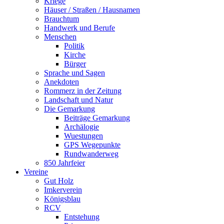
Kriege
Häuser / Straßen / Hausnamen
Brauchtum
Handwerk und Berufe
Menschen
Politik
Kirche
Bürger
Sprache und Sagen
Anekdoten
Rommerz in der Zeitung
Landschaft und Natur
Die Gemarkung
Beiträge Gemarkung
Archälogie
Wuestungen
GPS Wegepunkte
Rundwanderweg
850 Jahrfeier
Vereine
Gut Holz
Imkerverein
Königsblau
RCV
Entstehung