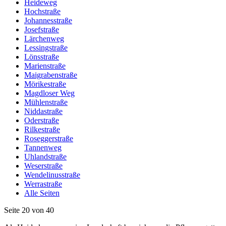
Heideweg
Hochstraße
Johannesstraße
Josefstraße
Lärchenweg
Lessingstraße
Lönsstraße
Marienstraße
Maigrabenstraße
Mörikestraße
Magdloser Weg
Mühlenstraße
Niddastraße
Oderstraße
Rilkestraße
Roseggerstraße
Tannenweg
Uhlandstraße
Weserstraße
Wendelinusstraße
Werrastraße
Alle Seiten
Seite 20 von 40