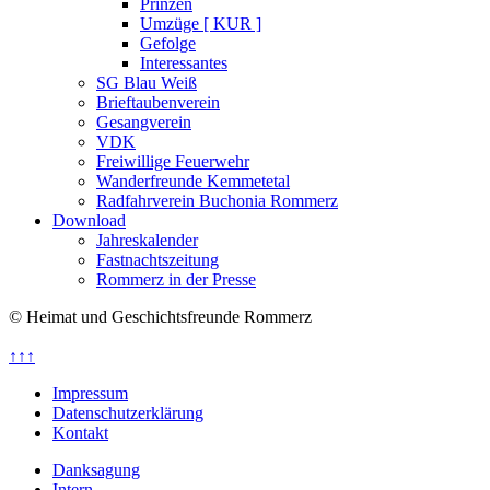
Prinzen
Umzüge [ KUR ]
Gefolge
Interessantes
SG Blau Weiß
Brieftaubenverein
Gesangverein
VDK
Freiwillige Feuerwehr
Wanderfreunde Kemmetetal
Radfahrverein Buchonia Rommerz
Download
Jahreskalender
Fastnachtszeitung
Rommerz in der Presse
© Heimat und Geschichtsfreunde Rommerz
↑↑↑
Impressum
Datenschutzerklärung
Kontakt
Danksagung
Intern