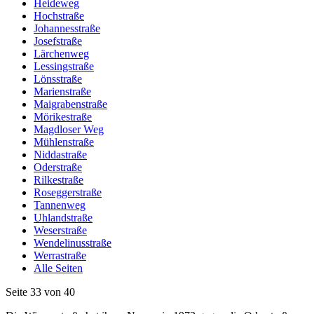
Heideweg
Hochstraße
Johannesstraße
Josefstraße
Lärchenweg
Lessingstraße
Lönsstraße
Marienstraße
Maigrabenstraße
Mörikestraße
Magdloser Weg
Mühlenstraße
Niddastraße
Oderstraße
Rilkestraße
Roseggerstraße
Tannenweg
Uhlandstraße
Weserstraße
Wendelinusstraße
Werrastraße
Alle Seiten
Seite 33 von 40