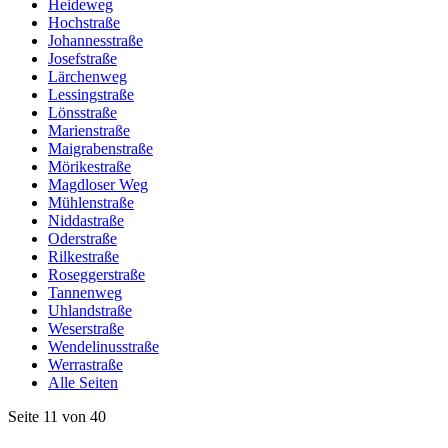
Heideweg
Hochstraße
Johannesstraße
Josefstraße
Lärchenweg
Lessingstraße
Lönsstraße
Marienstraße
Maigrabenstraße
Mörikestraße
Magdloser Weg
Mühlenstraße
Niddastraße
Oderstraße
Rilkestraße
Roseggerstraße
Tannenweg
Uhlandstraße
Weserstraße
Wendelinusstraße
Werrastraße
Alle Seiten
Seite 11 von 40