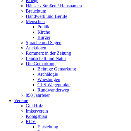
Kriege
Häuser / Straßen / Hausnamen
Brauchtum
Handwerk und Berufe
Menschen
Politik
Kirche
Bürger
Sprache und Sagen
Anekdoten
Rommerz in der Zeitung
Landschaft und Natur
Die Gemarkung
Beiträge Gemarkung
Archälogie
Wuestungen
GPS Wegepunkte
Rundwanderweg
850 Jahrfeier
Vereine
Gut Holz
Imkerverein
Königsblau
RCV
Entstehung