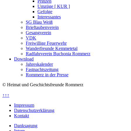
Prinzen
Umzüge [ KUR ]
Gefolge
Interessantes
SG Blau Weiß
Brieftaubenverein
Gesangverein
VDK
Freiwillige Feuerwehr
Wanderfreunde Kemmetetal
Radfahrverein Buchonia Rommerz
Download
Jahreskalender
Fastnachtszeitung
Rommerz in der Presse
© Heimat und Geschichtsfreunde Rommerz
↑↑↑
Impressum
Datenschutzerklärung
Kontakt
Danksagung
Intern