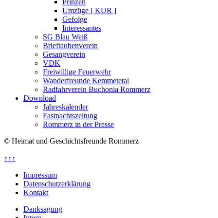
Prinzen
Umzüge [ KUR ]
Gefolge
Interessantes
SG Blau Weiß
Brieftaubenverein
Gesangverein
VDK
Freiwillige Feuerwehr
Wanderfreunde Kemmetetal
Radfahrverein Buchonia Rommerz
Download
Jahreskalender
Fastnachtszeitung
Rommerz in der Presse
© Heimat und Geschichtsfreunde Rommerz
↑↑↑
Impressum
Datenschutzerklärung
Kontakt
Danksagung
Intern