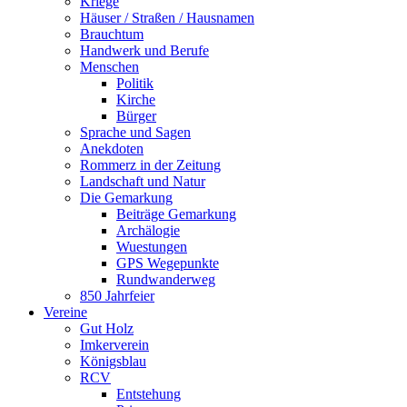
Kriege
Häuser / Straßen / Hausnamen
Brauchtum
Handwerk und Berufe
Menschen
Politik
Kirche
Bürger
Sprache und Sagen
Anekdoten
Rommerz in der Zeitung
Landschaft und Natur
Die Gemarkung
Beiträge Gemarkung
Archälogie
Wuestungen
GPS Wegepunkte
Rundwanderweg
850 Jahrfeier
Vereine
Gut Holz
Imkerverein
Königsblau
RCV
Entstehung