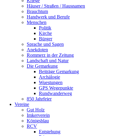
Kriege
Häuser / Straßen / Hausnamen
Brauchtum
Handwerk und Berufe
Menschen
Politik
Kirche
Bürger
Sprache und Sagen
Anekdoten
Rommerz in der Zeitung
Landschaft und Natur
Die Gemarkung
Beiträge Gemarkung
Archälogie
Wuestungen
GPS Wegepunkte
Rundwanderweg
850 Jahrfeier
Vereine
Gut Holz
Imkerverein
Königsblau
RCV
Entstehung