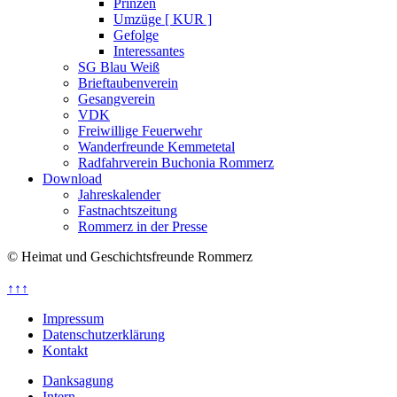
Prinzen
Umzüge [ KUR ]
Gefolge
Interessantes
SG Blau Weiß
Brieftaubenverein
Gesangverein
VDK
Freiwillige Feuerwehr
Wanderfreunde Kemmetetal
Radfahrverein Buchonia Rommerz
Download
Jahreskalender
Fastnachtszeitung
Rommerz in der Presse
© Heimat und Geschichtsfreunde Rommerz
↑↑↑
Impressum
Datenschutzerklärung
Kontakt
Danksagung
Intern