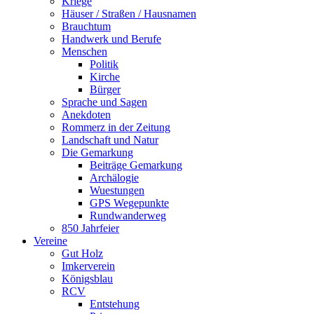
Kriege
Häuser / Straßen / Hausnamen
Brauchtum
Handwerk und Berufe
Menschen
Politik
Kirche
Bürger
Sprache und Sagen
Anekdoten
Rommerz in der Zeitung
Landschaft und Natur
Die Gemarkung
Beiträge Gemarkung
Archälogie
Wuestungen
GPS Wegepunkte
Rundwanderweg
850 Jahrfeier
Vereine
Gut Holz
Imkerverein
Königsblau
RCV
Entstehung