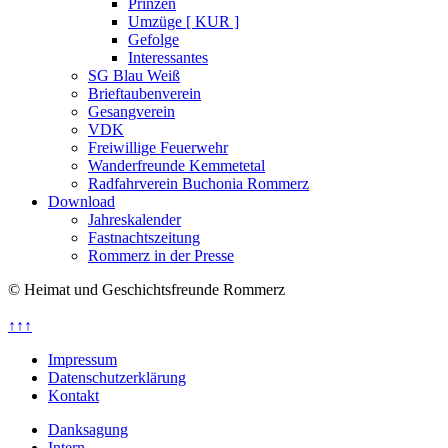
Prinzen
Umzüge [ KUR ]
Gefolge
Interessantes
SG Blau Weiß
Brieftaubenverein
Gesangverein
VDK
Freiwillige Feuerwehr
Wanderfreunde Kemmetetal
Radfahrverein Buchonia Rommerz
Download
Jahreskalender
Fastnachtszeitung
Rommerz in der Presse
© Heimat und Geschichtsfreunde Rommerz
↑↑↑
Impressum
Datenschutzerklärung
Kontakt
Danksagung
Intern