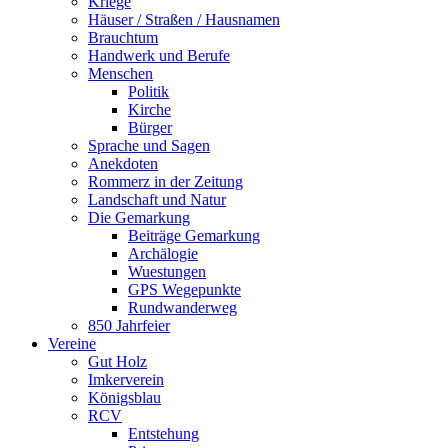
Kriege
Häuser / Straßen / Hausnamen
Brauchtum
Handwerk und Berufe
Menschen
Politik
Kirche
Bürger
Sprache und Sagen
Anekdoten
Rommerz in der Zeitung
Landschaft und Natur
Die Gemarkung
Beiträge Gemarkung
Archälogie
Wuestungen
GPS Wegepunkte
Rundwanderweg
850 Jahrfeier
Vereine
Gut Holz
Imkerverein
Königsblau
RCV
Entstehung