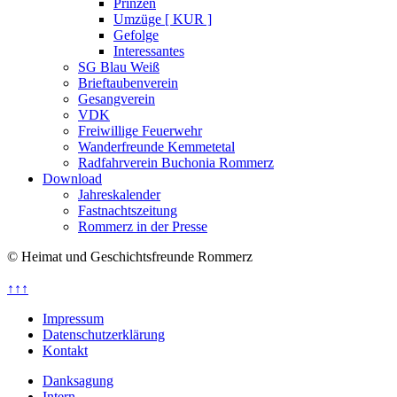
Prinzen
Umzüge [ KUR ]
Gefolge
Interessantes
SG Blau Weiß
Brieftaubenverein
Gesangverein
VDK
Freiwillige Feuerwehr
Wanderfreunde Kemmetetal
Radfahrverein Buchonia Rommerz
Download
Jahreskalender
Fastnachtszeitung
Rommerz in der Presse
© Heimat und Geschichtsfreunde Rommerz
↑↑↑
Impressum
Datenschutzerklärung
Kontakt
Danksagung
Intern