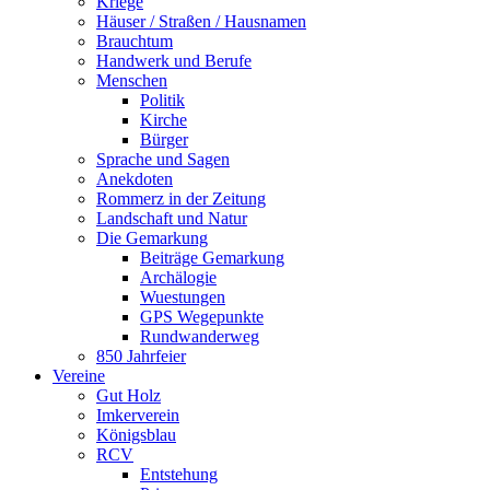
Kriege
Häuser / Straßen / Hausnamen
Brauchtum
Handwerk und Berufe
Menschen
Politik
Kirche
Bürger
Sprache und Sagen
Anekdoten
Rommerz in der Zeitung
Landschaft und Natur
Die Gemarkung
Beiträge Gemarkung
Archälogie
Wuestungen
GPS Wegepunkte
Rundwanderweg
850 Jahrfeier
Vereine
Gut Holz
Imkerverein
Königsblau
RCV
Entstehung