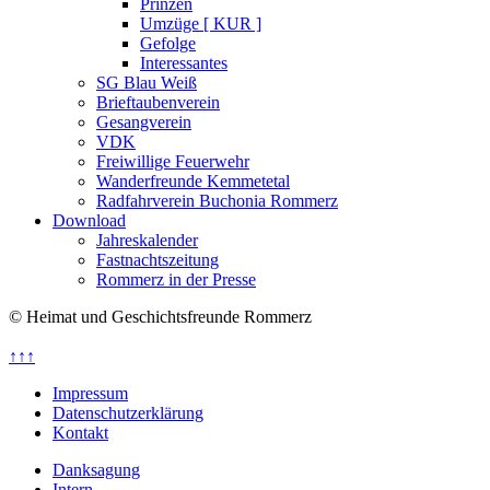
Prinzen
Umzüge [ KUR ]
Gefolge
Interessantes
SG Blau Weiß
Brieftaubenverein
Gesangverein
VDK
Freiwillige Feuerwehr
Wanderfreunde Kemmetetal
Radfahrverein Buchonia Rommerz
Download
Jahreskalender
Fastnachtszeitung
Rommerz in der Presse
© Heimat und Geschichtsfreunde Rommerz
↑↑↑
Impressum
Datenschutzerklärung
Kontakt
Danksagung
Intern