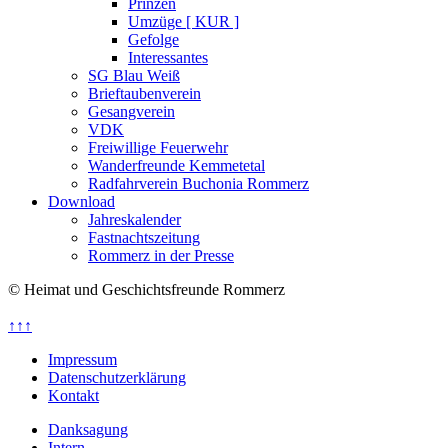
Prinzen
Umzüge [ KUR ]
Gefolge
Interessantes
SG Blau Weiß
Brieftaubenverein
Gesangverein
VDK
Freiwillige Feuerwehr
Wanderfreunde Kemmetetal
Radfahrverein Buchonia Rommerz
Download
Jahreskalender
Fastnachtszeitung
Rommerz in der Presse
© Heimat und Geschichtsfreunde Rommerz
↑↑↑
Impressum
Datenschutzerklärung
Kontakt
Danksagung
Intern