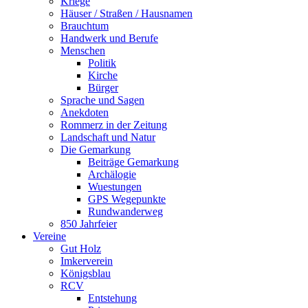
Kriege
Häuser / Straßen / Hausnamen
Brauchtum
Handwerk und Berufe
Menschen
Politik
Kirche
Bürger
Sprache und Sagen
Anekdoten
Rommerz in der Zeitung
Landschaft und Natur
Die Gemarkung
Beiträge Gemarkung
Archälogie
Wuestungen
GPS Wegepunkte
Rundwanderweg
850 Jahrfeier
Vereine
Gut Holz
Imkerverein
Königsblau
RCV
Entstehung