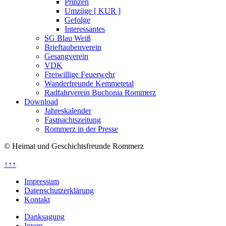
Prinzen
Umzüge [ KUR ]
Gefolge
Interessantes
SG Blau Weiß
Brieftaubenverein
Gesangverein
VDK
Freiwillige Feuerwehr
Wanderfreunde Kemmetetal
Radfahrverein Buchonia Rommerz
Download
Jahreskalender
Fastnachtszeitung
Rommerz in der Presse
© Heimat und Geschichtsfreunde Rommerz
↑↑↑
Impressum
Datenschutzerklärung
Kontakt
Danksagung
Intern