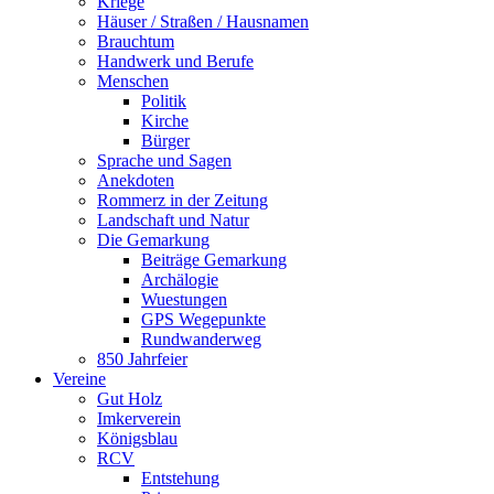
Kriege
Häuser / Straßen / Hausnamen
Brauchtum
Handwerk und Berufe
Menschen
Politik
Kirche
Bürger
Sprache und Sagen
Anekdoten
Rommerz in der Zeitung
Landschaft und Natur
Die Gemarkung
Beiträge Gemarkung
Archälogie
Wuestungen
GPS Wegepunkte
Rundwanderweg
850 Jahrfeier
Vereine
Gut Holz
Imkerverein
Königsblau
RCV
Entstehung