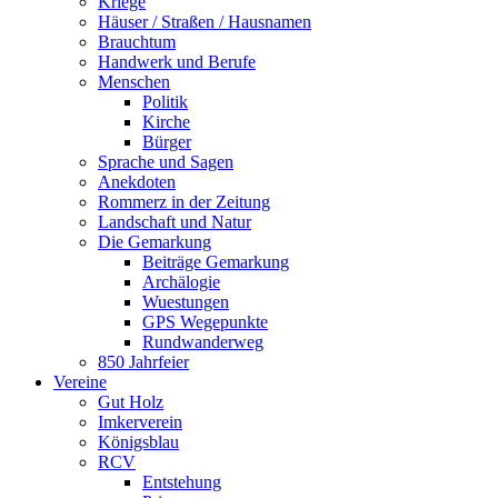
Kriege
Häuser / Straßen / Hausnamen
Brauchtum
Handwerk und Berufe
Menschen
Politik
Kirche
Bürger
Sprache und Sagen
Anekdoten
Rommerz in der Zeitung
Landschaft und Natur
Die Gemarkung
Beiträge Gemarkung
Archälogie
Wuestungen
GPS Wegepunkte
Rundwanderweg
850 Jahrfeier
Vereine
Gut Holz
Imkerverein
Königsblau
RCV
Entstehung