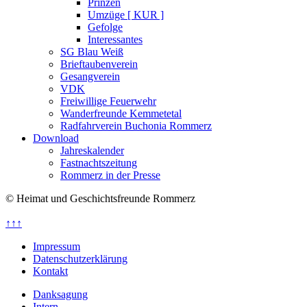
Prinzen
Umzüge [ KUR ]
Gefolge
Interessantes
SG Blau Weiß
Brieftaubenverein
Gesangverein
VDK
Freiwillige Feuerwehr
Wanderfreunde Kemmetetal
Radfahrverein Buchonia Rommerz
Download
Jahreskalender
Fastnachtszeitung
Rommerz in der Presse
© Heimat und Geschichtsfreunde Rommerz
↑↑↑
Impressum
Datenschutzerklärung
Kontakt
Danksagung
Intern