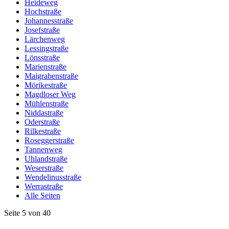
Heideweg
Hochstraße
Johannesstraße
Josefstraße
Lärchenweg
Lessingstraße
Lönsstraße
Marienstraße
Maigrabenstraße
Mörikestraße
Magdloser Weg
Mühlenstraße
Niddastraße
Oderstraße
Rilkestraße
Roseggerstraße
Tannenweg
Uhlandstraße
Weserstraße
Wendelinusstraße
Werrastraße
Alle Seiten
Seite 5 von 40