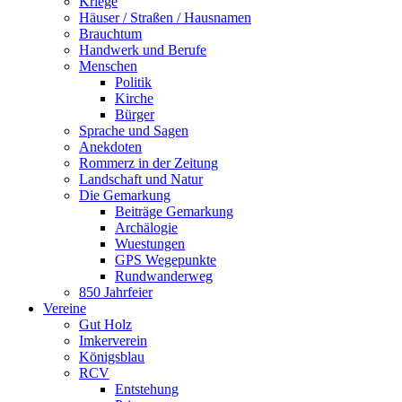
Kriege
Häuser / Straßen / Hausnamen
Brauchtum
Handwerk und Berufe
Menschen
Politik
Kirche
Bürger
Sprache und Sagen
Anekdoten
Rommerz in der Zeitung
Landschaft und Natur
Die Gemarkung
Beiträge Gemarkung
Archälogie
Wuestungen
GPS Wegepunkte
Rundwanderweg
850 Jahrfeier
Vereine
Gut Holz
Imkerverein
Königsblau
RCV
Entstehung