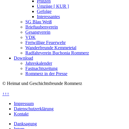
Prinzen
Umzüge [ KUR ]
Gefolge
Interessantes
SG Blau Weiß
Brieftaubenverein
Gesangverein
VDK
Freiwillige Feuerwehr
Wanderfreunde Kemmetetal
Radfahrverein Buchonia Rommerz
Download
Jahreskalender
Fastnachtszeitung
Rommerz in der Presse
© Heimat und Geschichtsfreunde Rommerz
↑↑↑
Impressum
Datenschutzerklärung
Kontakt
Danksagung
Intern