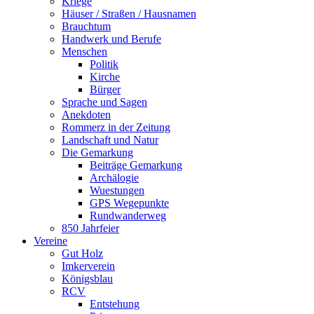
Kriege
Häuser / Straßen / Hausnamen
Brauchtum
Handwerk und Berufe
Menschen
Politik
Kirche
Bürger
Sprache und Sagen
Anekdoten
Rommerz in der Zeitung
Landschaft und Natur
Die Gemarkung
Beiträge Gemarkung
Archälogie
Wuestungen
GPS Wegepunkte
Rundwanderweg
850 Jahrfeier
Vereine
Gut Holz
Imkerverein
Königsblau
RCV
Entstehung