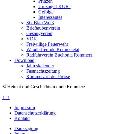
Prinzen
Umzüge [ KUR ]
Gefolge
Interessantes
SG Blau Weiß
Brieftaubenverein
Gesangverein
VDK
Freiwillige Feuerwehr
Wanderfreunde Kemmetetal
Radfahrverein Buchonia Rommerz
Download
Jahreskalender
Fastnachtszeitung
Rommerz in der Presse
© Heimat und Geschichtsfreunde Rommerz
↑↑↑
Impressum
Datenschutzerklärung
Kontakt
Danksagung
Intern