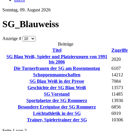
Sonntag, 09. August 2026
SG_Blauweiss
Anzeige #
Beiträge
Titel
Zugriffe
SG Blau Weiß, Spieler und Platzierungen von 1991
2020
bis 2006
Die Turnerfrauen der SG am Rosenmontag
6107
Schoppenmannschaften
14212
SG Blau Weiß in der Presse
7084
Geschichte der SG Blau Weiß
13573
SG Vorstand
11485
Sportplaetze der SG Rommerz
13936
Besondere Ereignisse der SG Rommerz
6856
Leichtathletik in der SG
6919
Trainer, Spielertrainer der SG
10306
Seite 1 von 2