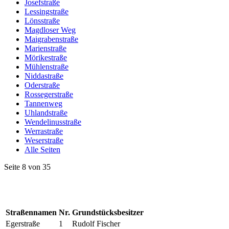
Josefstraße
Lessingstraße
Lönsstraße
Magdloser Weg
Maigrabenstraße
Marienstraße
Mörikestraße
Mühlenstraße
Niddastraße
Oderstraße
Rossegerstraße
Tannenweg
Uhlandstraße
Wendelinusstraße
Werrastraße
Weserstraße
Alle Seiten
Seite 8 von 35
Straßennamen
Nr.
Grundstücksbesitzer
Egerstraße
1
Rudolf Fischer