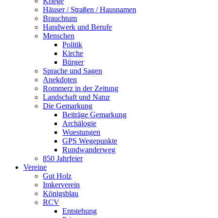
Kriege
Häuser / Straßen / Hausnamen
Brauchtum
Handwerk und Berufe
Menschen
Politik
Kirche
Bürger
Sprache und Sagen
Anekdoten
Rommerz in der Zeitung
Landschaft und Natur
Die Gemarkung
Beiträge Gemarkung
Archälogie
Wuestungen
GPS Wegepunkte
Rundwanderweg
850 Jahrfeier
Vereine
Gut Holz
Imkerverein
Königsblau
RCV
Entstehung