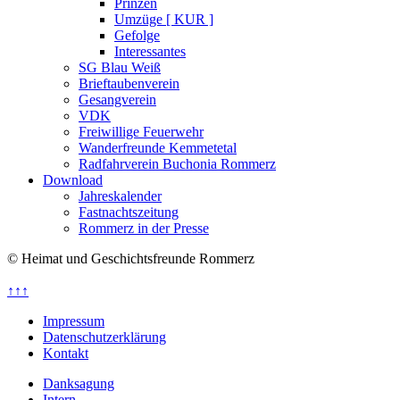
Prinzen
Umzüge [ KUR ]
Gefolge
Interessantes
SG Blau Weiß
Brieftaubenverein
Gesangverein
VDK
Freiwillige Feuerwehr
Wanderfreunde Kemmetetal
Radfahrverein Buchonia Rommerz
Download
Jahreskalender
Fastnachtszeitung
Rommerz in der Presse
© Heimat und Geschichtsfreunde Rommerz
↑↑↑
Impressum
Datenschutzerklärung
Kontakt
Danksagung
Intern