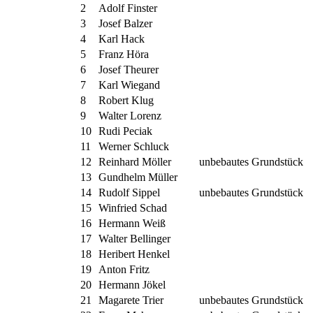
2
Adolf Finster
3
Josef Balzer
4
Karl Hack
5
Franz Höra
6
Josef Theurer
7
Karl Wiegand
8
Robert Klug
9
Walter Lorenz
10
Rudi Peciak
11
Werner Schluck
12
Reinhard Möller
unbebautes Grundstück
13
Gundhelm Müller
14
Rudolf Sippel
unbebautes Grundstück
15
Winfried Schad
16
Hermann Weiß
17
Walter Bellinger
18
Heribert Henkel
19
Anton Fritz
20
Hermann Jökel
21
Magarete Trier
unbebautes Grundstück