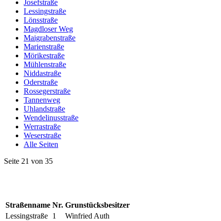
Josefstraße
Lessingstraße
Lönsstraße
Magdloser Weg
Maigrabenstraße
Marienstraße
Mörikestraße
Mühlenstraße
Niddastraße
Oderstraße
Rossegerstraße
Tannenweg
Uhlandstraße
Wendelinusstraße
Werrastraße
Weserstraße
Alle Seiten
Seite 21 von 35
Straßenname
Nr.
Grunstücksbesitzer
Lessingstraße
1
Winfried Auth