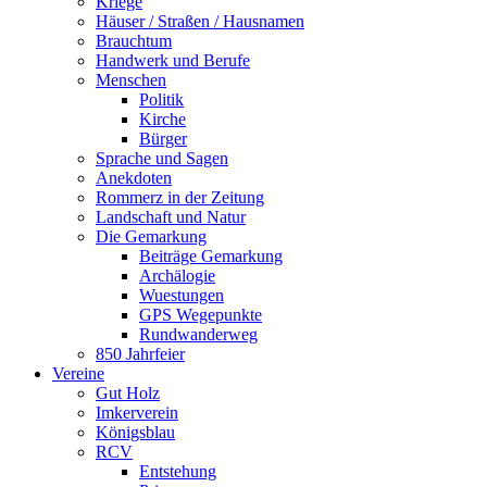
Kriege
Häuser / Straßen / Hausnamen
Brauchtum
Handwerk und Berufe
Menschen
Politik
Kirche
Bürger
Sprache und Sagen
Anekdoten
Rommerz in der Zeitung
Landschaft und Natur
Die Gemarkung
Beiträge Gemarkung
Archälogie
Wuestungen
GPS Wegepunkte
Rundwanderweg
850 Jahrfeier
Vereine
Gut Holz
Imkerverein
Königsblau
RCV
Entstehung