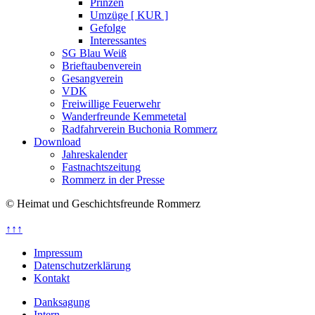
Prinzen
Umzüge [ KUR ]
Gefolge
Interessantes
SG Blau Weiß
Brieftaubenverein
Gesangverein
VDK
Freiwillige Feuerwehr
Wanderfreunde Kemmetetal
Radfahrverein Buchonia Rommerz
Download
Jahreskalender
Fastnachtszeitung
Rommerz in der Presse
© Heimat und Geschichtsfreunde Rommerz
↑↑↑
Impressum
Datenschutzerklärung
Kontakt
Danksagung
Intern