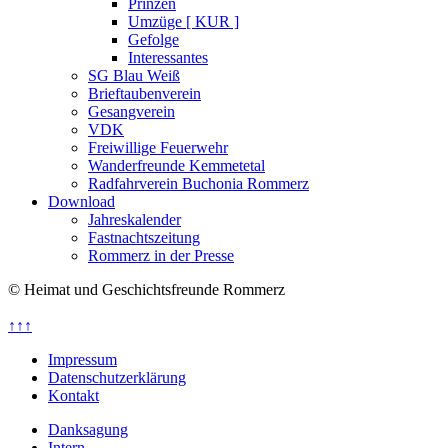
Prinzen
Umzüge [ KUR ]
Gefolge
Interessantes
SG Blau Weiß
Brieftaubenverein
Gesangverein
VDK
Freiwillige Feuerwehr
Wanderfreunde Kemmetetal
Radfahrverein Buchonia Rommerz
Download
Jahreskalender
Fastnachtszeitung
Rommerz in der Presse
© Heimat und Geschichtsfreunde Rommerz
↑↑↑
Impressum
Datenschutzerklärung
Kontakt
Danksagung
Intern