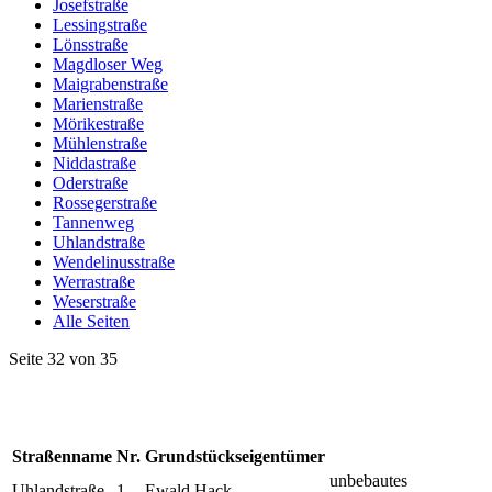
Josefstraße
Lessingstraße
Lönsstraße
Magdloser Weg
Maigrabenstraße
Marienstraße
Mörikestraße
Mühlenstraße
Niddastraße
Oderstraße
Rossegerstraße
Tannenweg
Uhlandstraße
Wendelinusstraße
Werrastraße
Weserstraße
Alle Seiten
Seite 32 von 35
Straßenname
Nr.
Grundstückseigentümer
unbebautes
Uhlandstraße
1
Ewald Hack