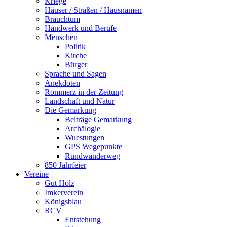
Kriege
Häuser / Straßen / Hausnamen
Brauchtum
Handwerk und Berufe
Menschen
Politik
Kirche
Bürger
Sprache und Sagen
Anekdoten
Rommerz in der Zeitung
Landschaft und Natur
Die Gemarkung
Beiträge Gemarkung
Archälogie
Wuestungen
GPS Wegepunkte
Rundwanderweg
850 Jahrfeier
Vereine
Gut Holz
Imkerverein
Königsblau
RCV
Entstehung