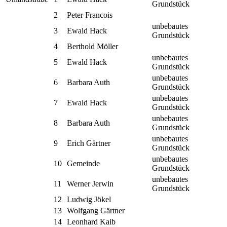
Grundstück
2
Peter Francois
unbebautes
3
Ewald Hack
Grundstück
4
Berthold Möller
unbebautes
5
Ewald Hack
Grundstück
unbebautes
6
Barbara Auth
Grundstück
unbebautes
7
Ewald Hack
Grundstück
unbebautes
8
Barbara Auth
Grundstück
unbebautes
9
Erich Gärtner
Grundstück
unbebautes
10
Gemeinde
Grundstück
unbebautes
11
Werner Jerwin
Grundstück
12
Ludwig Jökel
13
Wolfgang Gärtner
14
Leonhard Kaib