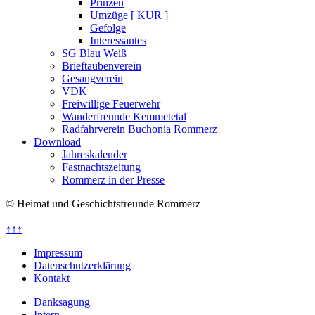
Prinzen
Umzüge [ KUR ]
Gefolge
Interessantes
SG Blau Weiß
Brieftaubenverein
Gesangverein
VDK
Freiwillige Feuerwehr
Wanderfreunde Kemmetetal
Radfahrverein Buchonia Rommerz
Download
Jahreskalender
Fastnachtszeitung
Rommerz in der Presse
© Heimat und Geschichtsfreunde Rommerz
↑↑↑
Impressum
Datenschutzerklärung
Kontakt
Danksagung
Intern