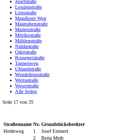
Josefstraße
Lessingstraße
Lönsstraße
Magdloser Weg
Maigrabenstraße
Marienstraße
Mörikestraße
Mühlenstraße
Niddastraße
Oderstraße
Rossegerstraße
Tannenweg
Uhlandstraße
Wendelinusstraße
Werrastraße
Weserstraße
Alle Seiten
Seite 17 von 35
Straßenname
Nr.
Grundstücksbesitzer
Heideweg
1
Josef Emmert
2
Berta Meth