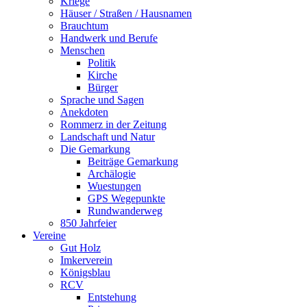
Kriege
Häuser / Straßen / Hausnamen
Brauchtum
Handwerk und Berufe
Menschen
Politik
Kirche
Bürger
Sprache und Sagen
Anekdoten
Rommerz in der Zeitung
Landschaft und Natur
Die Gemarkung
Beiträge Gemarkung
Archälogie
Wuestungen
GPS Wegepunkte
Rundwanderweg
850 Jahrfeier
Vereine
Gut Holz
Imkerverein
Königsblau
RCV
Entstehung