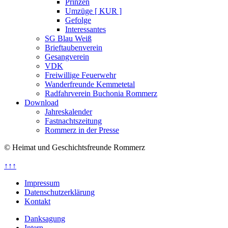
Prinzen
Umzüge [ KUR ]
Gefolge
Interessantes
SG Blau Weiß
Brieftaubenverein
Gesangverein
VDK
Freiwillige Feuerwehr
Wanderfreunde Kemmetetal
Radfahrverein Buchonia Rommerz
Download
Jahreskalender
Fastnachtszeitung
Rommerz in der Presse
© Heimat und Geschichtsfreunde Rommerz
↑↑↑
Impressum
Datenschutzerklärung
Kontakt
Danksagung
Intern