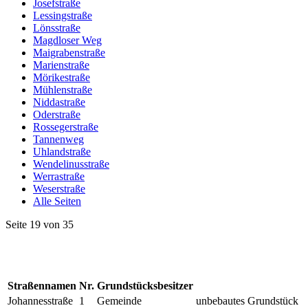
Josefstraße
Lessingstraße
Lönsstraße
Magdloser Weg
Maigrabenstraße
Marienstraße
Mörikestraße
Mühlenstraße
Niddastraße
Oderstraße
Rossegerstraße
Tannenweg
Uhlandstraße
Wendelinusstraße
Werrastraße
Weserstraße
Alle Seiten
Seite 19 von 35
Straßennamen
Nr.
Grundstücksbesitzer
Johannesstraße
1
Gemeinde
unbebautes Grundstück