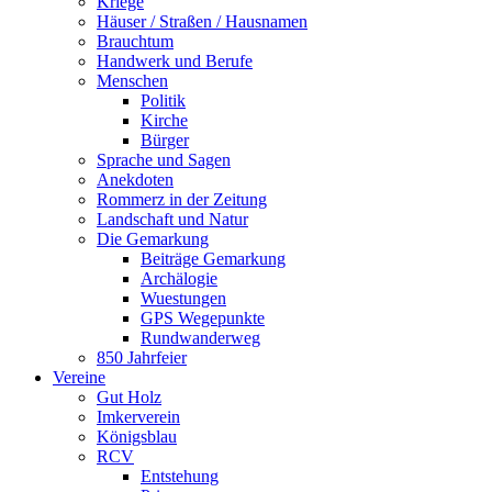
Kriege
Häuser / Straßen / Hausnamen
Brauchtum
Handwerk und Berufe
Menschen
Politik
Kirche
Bürger
Sprache und Sagen
Anekdoten
Rommerz in der Zeitung
Landschaft und Natur
Die Gemarkung
Beiträge Gemarkung
Archälogie
Wuestungen
GPS Wegepunkte
Rundwanderweg
850 Jahrfeier
Vereine
Gut Holz
Imkerverein
Königsblau
RCV
Entstehung