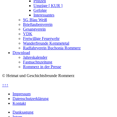
Prinzen
Umzüge [ KUR ]
Gefolge
Interessantes
SG Blau Weiß
Brieftaubenverein
Gesangverein
VDK
Freiwillige Feuerwehr
Wanderfreunde Kemmetetal
Radfahrverein Buchonia Rommerz
Download
Jahreskalender
Fastnachtszeitung
Rommerz in der Presse
© Heimat und Geschichtsfreunde Rommerz
↑↑↑
Impressum
Datenschutzerklärung
Kontakt
Danksagung
Intern