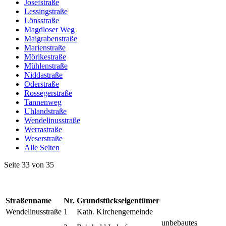
Josefstraße
Lessingstraße
Lönsstraße
Magdloser Weg
Maigrabenstraße
Marienstraße
Mörikestraße
Mühlenstraße
Niddastraße
Oderstraße
Rossegerstraße
Tannenweg
Uhlandstraße
Wendelinusstraße
Werrastraße
Weserstraße
Alle Seiten
Seite 33 von 35
Straßenname
Nr.
Grundstückseigentümer
Wendelinusstraße
1
Kath. Kirchengemeinde
unbebautes