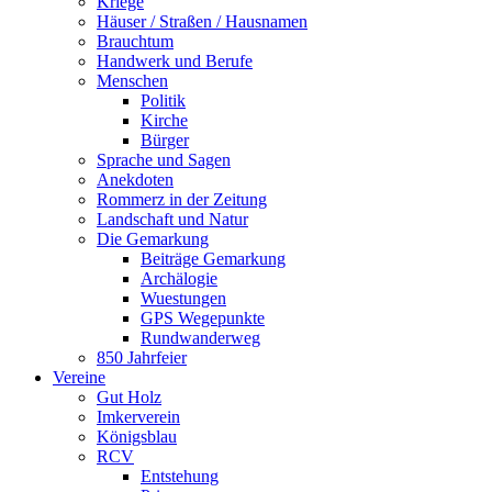
Kriege
Häuser / Straßen / Hausnamen
Brauchtum
Handwerk und Berufe
Menschen
Politik
Kirche
Bürger
Sprache und Sagen
Anekdoten
Rommerz in der Zeitung
Landschaft und Natur
Die Gemarkung
Beiträge Gemarkung
Archälogie
Wuestungen
GPS Wegepunkte
Rundwanderweg
850 Jahrfeier
Vereine
Gut Holz
Imkerverein
Königsblau
RCV
Entstehung