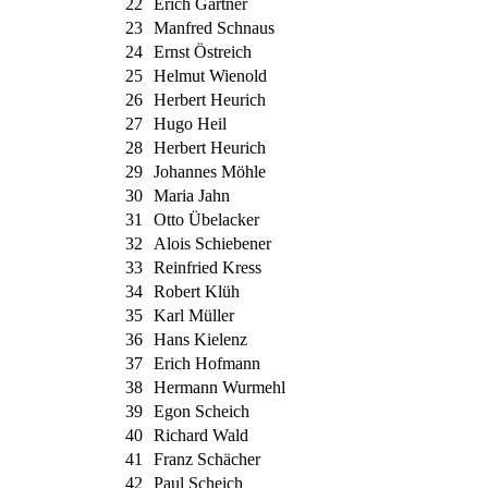
22
Erich Gärtner
23
Manfred Schnaus
24
Ernst Östreich
25
Helmut Wienold
26
Herbert Heurich
27
Hugo Heil
28
Herbert Heurich
29
Johannes Möhle
30
Maria Jahn
31
Otto Übelacker
32
Alois Schiebener
33
Reinfried Kress
34
Robert Klüh
35
Karl Müller
36
Hans Kielenz
37
Erich Hofmann
38
Hermann Wurmehl
39
Egon Scheich
40
Richard Wald
41
Franz Schächer
42
Paul Scheich