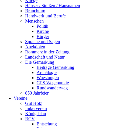
Kriege
Häuser / Straßen / Hausnamen
Brauchtum
Handwerk und Berufe
Menschen
Politik
Kirche
Bürger
Sprache und Sagen
Anekdoten
Rommerz in der Zeitung
Landschaft und Natur
Die Gemarkung
Beiträge Gemarkung
Archälogie
Wuestungen
GPS Wegepunkte
Rundwanderweg
850 Jahrfeier
Vereine
Gut Holz
Imkerverein
Königsblau
RCV
Entstehung