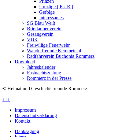
Prinzen
Umzüge [ KUR ]
Gefolge
Interessantes
SG Blau Weiß
Brieftaubenverein
Gesangverein
VDK
Freiwillige Feuerwehr
Wanderfreunde Kemmetetal
Radfahrverein Buchonia Rommerz
Download
Jahreskalender
Fastnachtszeitung
Rommerz in der Presse
© Heimat und Geschichtsfreunde Rommerz
↑↑↑
Impressum
Datenschutzerklärung
Kontakt
Danksagung
Intern