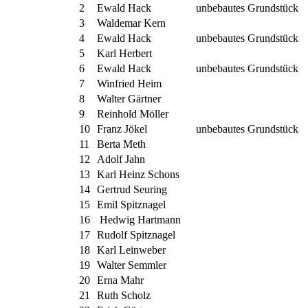
2
Ewald Hack
unbebautes Grundstück
3
Waldemar Kern
4
Ewald Hack
unbebautes Grundstück
5
Karl Herbert
6
Ewald Hack
unbebautes Grundstück
7
Winfried Heim
8
Walter Gärtner
9
Reinhold Möller
10
Franz Jökel
unbebautes Grundstück
11
Berta Meth
12
Adolf Jahn
13
Karl Heinz Schons
14
Gertrud Seuring
15
Emil Spitznagel
16
Hedwig Hartmann
17
Rudolf Spitznagel
18
Karl Leinweber
19
Walter Semmler
20
Erna Mahr
21
Ruth Scholz