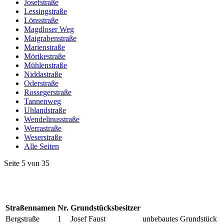
Josefstraße
Lessingstraße
Lönsstraße
Magdloser Weg
Maigrabenstraße
Marienstraße
Mörikestraße
Mühlenstraße
Niddastraße
Oderstraße
Rossegerstraße
Tannenweg
Uhlandstraße
Wendelinusstraße
Werrastraße
Weserstraße
Alle Seiten
Seite 5 von 35
Straßennamen
Nr.
Grundstücksbesitzer
Bergstraße
1
Josef Faust
unbebautes Grundstück