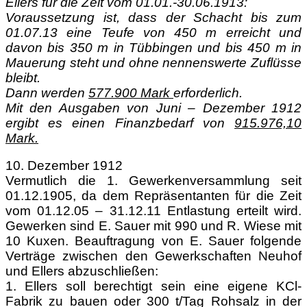
Ellers für die Zeit vom 01.01.-30.06.1913:
Voraussetzung ist, dass der Schacht bis zum
01.07.13 eine Teufe von 450 m erreicht und
davon bis 350 m in Tübbingen und bis 450 m in
Mauerung steht und ohne
nennenswerte Zuflüsse
bleibt.
Dann werden
577.900 Mark
erforderlich.
Mit den Ausgaben von Juni – Dezember 1912
ergibt es einen Finanzbedarf
von
915.976,10
Mark.
10. Dezember 1912
Vermutlich die 1. Gewerkenversammlung seit
01.12.1905, da dem Repräsentanten für die Zeit
vom 01.12.05 – 31.12.11 Entlastung erteilt wird.
Gewerken sind E. Sauer mit 990 und R. Wiese mit
10 Kuxen. Beauftragung von E. Sauer folgende
Verträge zwischen den Gewerkschaften Neuhof
und Ellers abzuschließen:
1. Ellers soll berechtigt sein eine eigene KCl-
Fabrik zu bauen oder 300 t/Tag Rohsalz in der