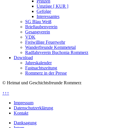
Prinzen
Umzüge [ KUR ]
Gefolge
Interessantes
SG Blau Weiß
Brieftaubenverein
Gesangverein
VDK
Freiwillige Feuerwehr
Wanderfreunde Kemmetetal
Radfahrverein Buchonia Rommerz
Download
Jahreskalender
Fastnachtszeitung
Rommerz in der Presse
© Heimat und Geschichtsfreunde Rommerz
↑↑↑
Impressum
Datenschutzerklärung
Kontakt
Danksagung
Intern