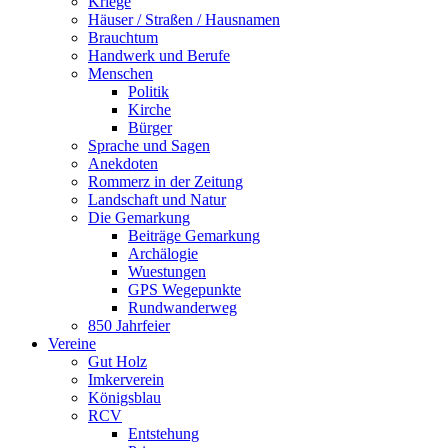
Kriege
Häuser / Straßen / Hausnamen
Brauchtum
Handwerk und Berufe
Menschen
Politik
Kirche
Bürger
Sprache und Sagen
Anekdoten
Rommerz in der Zeitung
Landschaft und Natur
Die Gemarkung
Beiträge Gemarkung
Archälogie
Wuestungen
GPS Wegepunkte
Rundwanderweg
850 Jahrfeier
Vereine
Gut Holz
Imkerverein
Königsblau
RCV
Entstehung