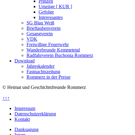
Prinzen
Umzüge [ KUR ]
Gefolge
Interessantes
SG Blau Weiß
Brieftaubenverein
Gesangverein
VDK
Freiwillige Feuerwehr
Wanderfreunde Kemmetetal
Radfahrverein Buchonia Rommerz
Download
Jahreskalender
Fastnachtszeitung
Rommerz in der Presse
© Heimat und Geschichtsfreunde Rommerz
↑↑↑
Impressum
Datenschutzerklärung
Kontakt
Danksagung
Intern