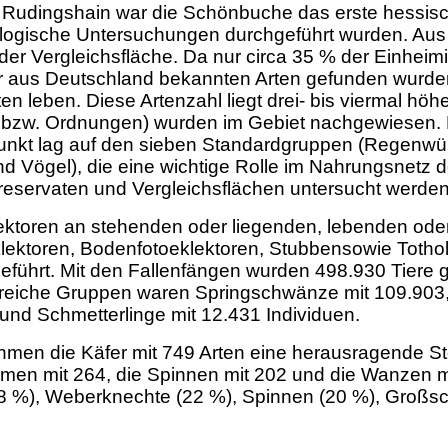
Rudingshain war die Schönbuche das erste hessisc
ologische
Untersuchungen durchgeführt wurden. Aus
der Vergleichsfläche. Da nur circa 35 % der Einhei
der aus Deutschland bekannten Arten gefunden wur
n leben. Diese Artenzahl liegt drei- bis viermal h
 bzw. Ordnungen) wurden im Gebiet nachgewiesen. D
rpunkt lag auf den sieben Standardgruppen (Regenw
d Vögel), die eine wichtige Rolle im Nahrungsnetz 
reservaten und Vergleichsflächen untersucht werden
lektoren an stehenden oder liegenden, lebenden od
klektoren, Bodenfotoeklektoren, Stubbensowie Totho
ührt. Mit den Fallenfängen wurden 498.930 Tiere ge
reiche Gruppen waren Springschwänze mit 109.903, 
und Schmetterlinge mit 12.431 Individuen.
men die Käfer mit 749 Arten eine herausragende Ste
mmen mit 264, die Spinnen mit 202 und die Wanzen m
 %), Weberknechte (22 %), Spinnen (20 %), Großsc