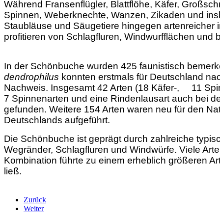
Während Fransenflügler, Blattflöhe, Käfer, Großsc
Spinnen, Weberknechte, Wanzen, Zikaden und insbe
Staubläuse und Säugetiere hingegen artenreicher i
profitieren von Schlagfluren,
Windwurfflächen und b
In der Schönbuche wurden 425 faunistisch bemer
dendrophilus
konnten erstmals für Deutschland na
Nachweis. Insgesamt 42 Arten (18 Käfer-, 11 Spin
7 Spinnenarten und eine Rindenlausart auch bei d
gefunden. Weitere 154 Arten waren neu für den Nat
Deutschlands aufgeführt.
Die Schönbuche ist geprägt durch zahlreiche typis
Wegränder, Schlagfluren und Windwürfe. Viele Art
Kombination führte zu einem erheblich größeren A
ließ.
Zurück
Weiter