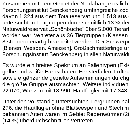
Zusammen mit dem Gebiet der Niddahänge östlich 
Forschungsinstitut Senckenberg umfangreiche zo
davon 1.324 aus dem Totalreservat und 1.513 aus 
untersuchten Tiergruppen durchschnittlich 13 % 
Naturwaldreservat „Schönbuche“ über 5.000 Tierarte
worden war. Vertreter aus 36 Tiergruppen
(Klassen
8 stichprobenartig bearbeitet werden. Der Schwe
[Bienen, Wespen, Ameisen],
Großschmetterlinge un
Forschungsinstitut Senckenberg in allen Naturwald
Es wurde ein breites Spektrum an Fallentypen (Ek
gelbe und weiße Farbschalen, Fensterfallen, Lufte
sowie ergänzende gezielte Aufsammlungen durchgef
die größte Gruppe ausmachten. Weitere individuen
22.070, Wanzen mit 18.990, Hautflügler mit 17.348 
Unter den vollständig untersuchten Tiergruppen nah
276, die Hautflügler ohne Blattwespen und Stechi
bekannten Arten waren im Gebiet Regenwürmer (28
(14 %) überdurchschnittlich
vertreten.