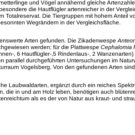
hmetterlinge und Vögel annähernd gleiche Artenzahle
sondere die Hautflügler artenreicher in der Vergle
m Totalreservat. Die Tiergruppen mit hohem Anteil v
esonnten Wegrändern in der Vergleichsfläche.
kenswerte Arten gefunden. Die Zikadenwespe
Anteo
chgewiesen werden; für die Plattwespe
Cephalomia
nen-, 6 Hautflügler-,5 Rindenlaus-, 2 Wanzenarten)
en parallel durchgeführten Untersuchungen im Natur
urraum Vogelsberg. Von den gefundenen Arten sind 
che Laubwaldarten, ergänzt durch ein reiches Spekt
en, die in und am Holz leben, benötigen auch blüte
rtenreichtum als es der von Natur aus kraut- und s