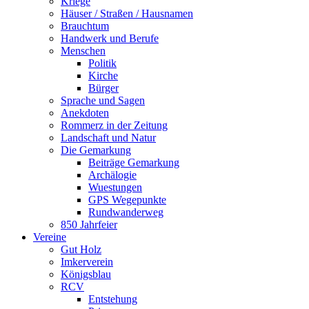
Kriege
Häuser / Straßen / Hausnamen
Brauchtum
Handwerk und Berufe
Menschen
Politik
Kirche
Bürger
Sprache und Sagen
Anekdoten
Rommerz in der Zeitung
Landschaft und Natur
Die Gemarkung
Beiträge Gemarkung
Archälogie
Wuestungen
GPS Wegepunkte
Rundwanderweg
850 Jahrfeier
Vereine
Gut Holz
Imkerverein
Königsblau
RCV
Entstehung