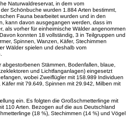
he Naturwaldreservat, in dem vom
 der Schönbuche wurden 1.884 Arten bestimmt,
mischen Fauna bearbeitet wurden und in den
den, kann davon ausgegangen werden, dass im
öher, als vorher für einheimische Wälder angenommen
avon konnten 18 vollständig, 3 in Teilgruppen und
ürmer, Spinnen, Wanzen, Käfer, Stechimmen
der Wälder spielen und deshalb vom
.
er abgestorbenen Stämmen, Bodenfallen, blaue,
lzeklektoren und Lichtfanganlagen) eingesetzt
fangen, wobei Zweiflügler mit 158.989 Individuen
Käfer mit 79.649, Spinnen mit
29.942, Milben mit
llung ein. Es folgten die Großschmetterlinge mit
it 110 Arten. Bezogen auf die aus Deutschland
hmetterlinge (18 %), Stechimmen (14 %) und Vögel