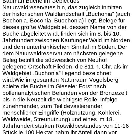
Baumart Buche im Gebiet des
Naturwaldreservates hin, das zugleich inmitten
der historischen Waldlandschaft „Buchonia“ (auch
Bochonia, Boconia, Buochonia) liegt. Belege für
dieses große Waldgebiet, dessen Name von der
Buche abgeleitet wird, finden sich im 8. bis 10.
Jahrhundert zwischen Kaufunger Wald im Norden
und dem unterfränkischen Sinntal im Süden. Der
dem Naturwaldreservat am nächsten gelegene
Beleg betrifft die südwestlich von Neuhof
gelegene Ortschaft Flieden, die 811 n. Chr. als im
Waldgebiet „Buchonia“ liegend bezeichnet
wird.Wie im gesamten Naturraum Vogelsberg
spielte die Buche im Gieseler Forst nach
pollenanalytischen Befunden von der Bronzezeit
bis in die Neuzeit die wichtigste Rolle. Infolge
zunehmender, zum Teil devastierender
menschlicher Eingriffe (Holznutzung, Köhlerei,
Waldweide, Streunutzung) und eines im 18.
Jahrhundert starken Rotwildbestandes von 11-16
Stück je 100 Hektar nahm ihr Anteil dann vor