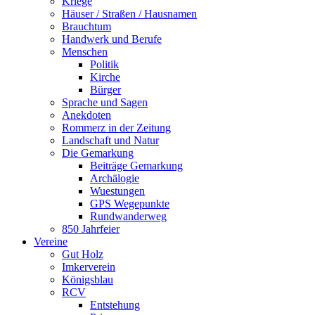
Kriege
Häuser / Straßen / Hausnamen
Brauchtum
Handwerk und Berufe
Menschen
Politik
Kirche
Bürger
Sprache und Sagen
Anekdoten
Rommerz in der Zeitung
Landschaft und Natur
Die Gemarkung
Beiträge Gemarkung
Archälogie
Wuestungen
GPS Wegepunkte
Rundwanderweg
850 Jahrfeier
Vereine
Gut Holz
Imkerverein
Königsblau
RCV
Entstehung