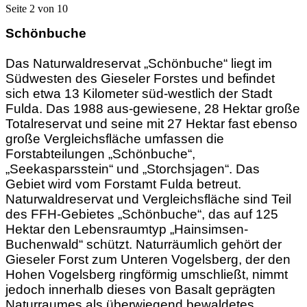
Seite 2 von 10
Schönbuche
Das Naturwaldreservat „Schönbuche“ liegt im
Südwesten des Gieseler Forstes
und befindet
sich etwa 13 Kilometer süd-westlich der Stadt
Fulda. Das 1988 aus-
gewiesene, 28 Hektar große
Totalreservat und seine mit 27 Hektar fast ebenso
große
Vergleichsfläche umfassen die
Forstabteilungen „Schönbuche“,
„Seekasparsstein“
und „Storchsjagen“. Das
Gebiet wird vom Forstamt Fulda betreut.
Naturwaldreservat
und Vergleichsfläche sind Teil
des FFH-Gebietes „Schönbuche“, das auf 125
Hektar den Lebensraumtyp „Hainsimsen-
Buchenwald“ schützt.
Naturräumlich gehört der
Gieseler Forst zum Unteren Vogelsberg, der den
Hohen V
ogelsberg ringförmig umschließt, nimmt
jedoch innerhalb dieses von Basalt ge
prägten
Naturraumes als überwiegend bewaldetes