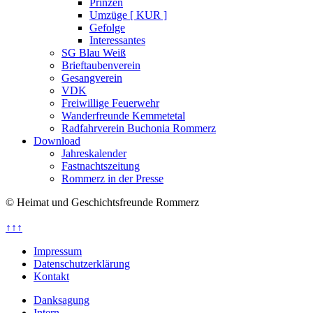
Prinzen
Umzüge [ KUR ]
Gefolge
Interessantes
SG Blau Weiß
Brieftaubenverein
Gesangverein
VDK
Freiwillige Feuerwehr
Wanderfreunde Kemmetetal
Radfahrverein Buchonia Rommerz
Download
Jahreskalender
Fastnachtszeitung
Rommerz in der Presse
© Heimat und Geschichtsfreunde Rommerz
↑↑↑
Impressum
Datenschutzerklärung
Kontakt
Danksagung
Intern