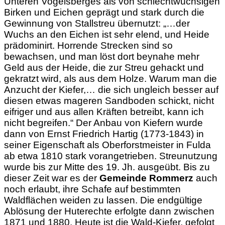
Unteren Vogelsberges als von schlechtwüchsigen
Birken und Eichen geprägt und stark durch die
Gewinnung von Stallstreu übernutzt: „…der
Wuchs an den Eichen ist sehr elend, und Heide
prädominirt. Horrende Strecken sind so
bewachsen, und man löst dort beynahe mehr
Geld aus der Heide, die zur Streu gehackt und
gekratzt wird, als aus dem Holze. Warum man die
Anzucht der Kiefer,… die sich ungleich besser auf
diesen etwas mageren Sandboden schickt, nicht
eifriger und aus allen Kräften betreibt, kann ich
nicht begreifen.“ Der Anbau von Kiefern wurde
dann von Ernst Friedrich Hartig (1773-1843) in
seiner Eigenschaft als Oberforstmeister in Fulda
ab etwa 1810 stark vorangetrieben. Streunutzung
wurde bis zur Mitte des 19. Jh. ausgeübt. Bis zu
dieser Zeit war es der
Gemeinde Rommerz
auch
noch erlaubt, ihre Schafe auf bestimmten
Waldflächen weiden zu lassen. Die endgültige
Ablösung der Huterechte erfolgte dann zwischen
1871 und 1880. Heute ist die Wald-Kiefer, gefolgt