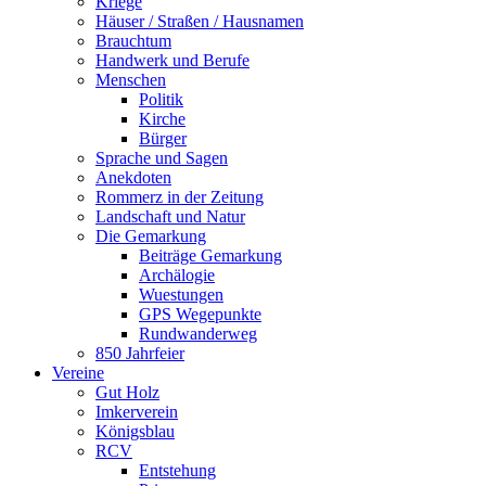
Kriege
Häuser / Straßen / Hausnamen
Brauchtum
Handwerk und Berufe
Menschen
Politik
Kirche
Bürger
Sprache und Sagen
Anekdoten
Rommerz in der Zeitung
Landschaft und Natur
Die Gemarkung
Beiträge Gemarkung
Archälogie
Wuestungen
GPS Wegepunkte
Rundwanderweg
850 Jahrfeier
Vereine
Gut Holz
Imkerverein
Königsblau
RCV
Entstehung