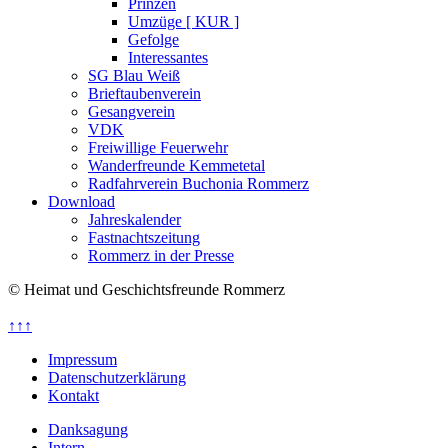
Prinzen
Umzüge [ KUR ]
Gefolge
Interessantes
SG Blau Weiß
Brieftaubenverein
Gesangverein
VDK
Freiwillige Feuerwehr
Wanderfreunde Kemmetetal
Radfahrverein Buchonia Rommerz
Download
Jahreskalender
Fastnachtszeitung
Rommerz in der Presse
© Heimat und Geschichtsfreunde Rommerz
↑↑↑
Impressum
Datenschutzerklärung
Kontakt
Danksagung
Intern