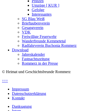
Prinzen
Umzüge [ KUR ]
Gefolge
Interessantes
SG Blau Weiß
Brieftaubenverein
Gesangverein
VDK
Freiwillige Feuerwehr
Wanderfreunde Kemmetetal
Radfahrverein Buchonia Rommerz
Download
Jahreskalender
Fastnachtszeitung
Rommerz in der Presse
© Heimat und Geschichtsfreunde Rommerz
↑↑↑
Impressum
Datenschutzerklärung
Kontakt
Danksagung
Intern