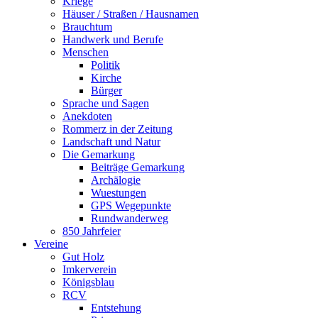
Kriege
Häuser / Straßen / Hausnamen
Brauchtum
Handwerk und Berufe
Menschen
Politik
Kirche
Bürger
Sprache und Sagen
Anekdoten
Rommerz in der Zeitung
Landschaft und Natur
Die Gemarkung
Beiträge Gemarkung
Archälogie
Wuestungen
GPS Wegepunkte
Rundwanderweg
850 Jahrfeier
Vereine
Gut Holz
Imkerverein
Königsblau
RCV
Entstehung