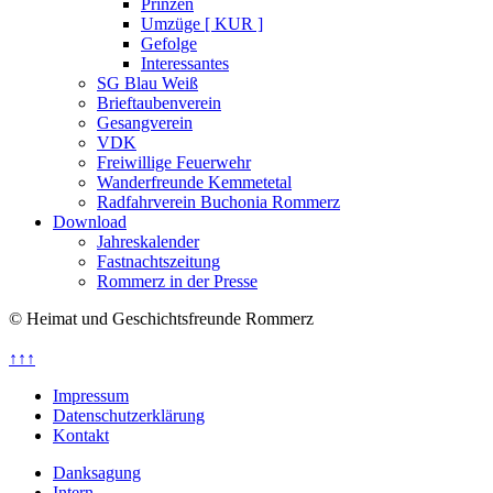
Prinzen
Umzüge [ KUR ]
Gefolge
Interessantes
SG Blau Weiß
Brieftaubenverein
Gesangverein
VDK
Freiwillige Feuerwehr
Wanderfreunde Kemmetetal
Radfahrverein Buchonia Rommerz
Download
Jahreskalender
Fastnachtszeitung
Rommerz in der Presse
© Heimat und Geschichtsfreunde Rommerz
↑↑↑
Impressum
Datenschutzerklärung
Kontakt
Danksagung
Intern