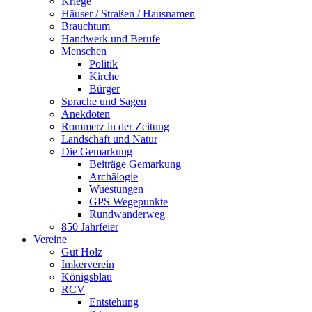
Kriege
Häuser / Straßen / Hausnamen
Brauchtum
Handwerk und Berufe
Menschen
Politik
Kirche
Bürger
Sprache und Sagen
Anekdoten
Rommerz in der Zeitung
Landschaft und Natur
Die Gemarkung
Beiträge Gemarkung
Archälogie
Wuestungen
GPS Wegepunkte
Rundwanderweg
850 Jahrfeier
Vereine
Gut Holz
Imkerverein
Königsblau
RCV
Entstehung