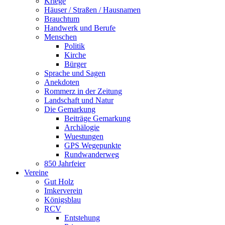
Kriege
Häuser / Straßen / Hausnamen
Brauchtum
Handwerk und Berufe
Menschen
Politik
Kirche
Bürger
Sprache und Sagen
Anekdoten
Rommerz in der Zeitung
Landschaft und Natur
Die Gemarkung
Beiträge Gemarkung
Archälogie
Wuestungen
GPS Wegepunkte
Rundwanderweg
850 Jahrfeier
Vereine
Gut Holz
Imkerverein
Königsblau
RCV
Entstehung