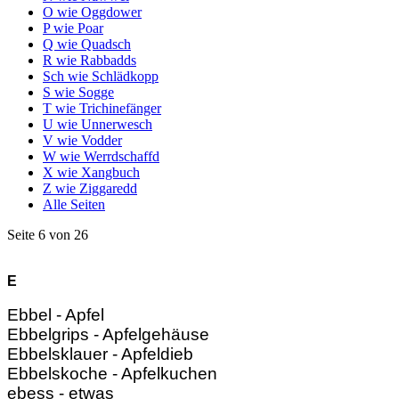
O wie Oggdower
P wie Poar
Q wie Quadsch
R wie Rabbadds
Sch wie Schlädkopp
S wie Sogge
T wie Trichinefänger
U wie Unnerwesch
V wie Vodder
W wie Werrdschaffd
X wie Xangbuch
Z wie Ziggaredd
Alle Seiten
Seite 6 von 26
E
Ebbel - Apfel
Ebbelgrips - Apfelgehäuse
Ebbelsklauer - Apfeldieb
Ebbelskoche - Apfelkuchen
ebess - etwas