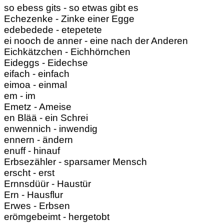
so ebess gits - so etwas gibt es
Echezenke - Zinke einer Egge
edebedede - etepetete
ei nooch de anner - eine nach der Anderen
Eichkätzchen - Eichhörnchen
Eideggs - Eidechse
eifach - einfach
eimoa - einmal
em - im
Emetz - Ameise
en Blää - ein Schrei
enwennich - inwendig
ennern - ändern
enuff - hinauf
Erbsezähler - sparsamer Mensch
erscht - erst
Ernnsdüür - Haustür
Ern - Hausflur
Erwes - Erbsen
erömgebeimt - hergetobt