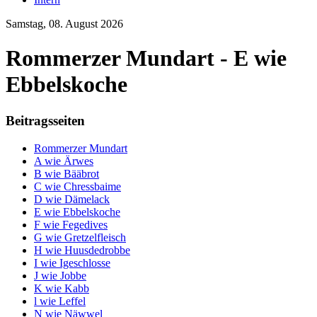
Samstag, 08. August 2026
Rommerzer Mundart - E wie
Ebbelskoche
Beitragsseiten
Rommerzer Mundart
A wie Ärwes
B wie Bääbrot
C wie Chressbaime
D wie Dämelack
E wie Ebbelskoche
F wie Fegedives
G wie Gretzelfleisch
H wie Huusdedrobbe
I wie Igeschlosse
J wie Jobbe
K wie Kabb
l wie Leffel
N wie Näwwel