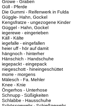
Growe - Graben
Güll - Pferde
Die Gummi - Reifenwerk in Fulda
Güggle- Hahn, Gockel
Kengsfratze - ungezogene Kinder
Güggel - Hahn, Gockel
iegerewe - eingerieben
Käll - Kälte
iegefalle - eingefallen
heier uff - hör auf damit
hängnoch - hinterher
Hänschich - Handschuhe
iegepackt - eingepack
niegeschott - hineingeschüttet
morre - morgens
Mälesch - Fa. Mehler
Knee - Knie
Öngerhos - Unterhose
Schnupp - Süßigkeiten
Schlabbe - Hausschuhe
Schössgewehr - Schießgewehr