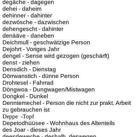
degäche - dagegen
dehei - daheim
dehinner - dahinter
dezwösche - dazwischen
dehengescht - dahinter
denääve - daneben
Deichmull - geschwätzige Person
Dejohrt - Voriges Jahr
dengel - Sense wird gezogen (geschärft)
denst - ziehen
Densdich - Dienstag
Dörrwanstich - dünne Person
Drohtesel - Fahrrad
Döngwoa - Dungwagen/Mistwagen
Dongkel - Dunkel
Denntemechel - Person die nicht zur prakt. Arbeit
zu gebrauchen ist
Deppe -Topf
Depetodhüüsee - Wohnhaus des Altenteils
des Joar - dieses Jahr
deesdeweche - deshalb, deswegen