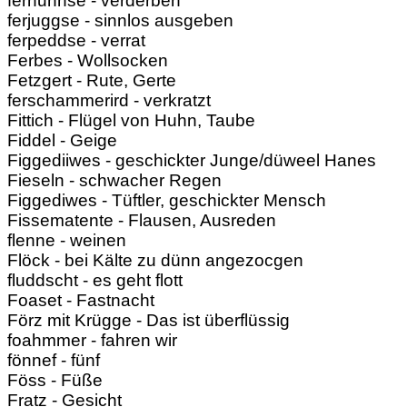
ferhunnse - verderben
ferjuggse - sinnlos ausgeben
ferpeddse - verrat
Ferbes - Wollsocken
Fetzgert - Rute, Gerte
ferschammerird - verkratzt
Fittich - Flügel von Huhn, Taube
Fiddel - Geige
Figgediiwes - geschickter Junge/düweel Hanes
Fieseln - schwacher Regen
Figgediwes - Tüftler, geschickter Mensch
Fissematente - Flausen, Ausreden
flenne - weinen
Flöck - bei Kälte zu dünn angezocgen
fluddscht - es geht flott
Foaset - Fastnacht
Förz mit Krügge - Das ist überflüssig
foahmmer - fahren wir
fönnef - fünf
Föss - Füße
Fratz - Gesicht