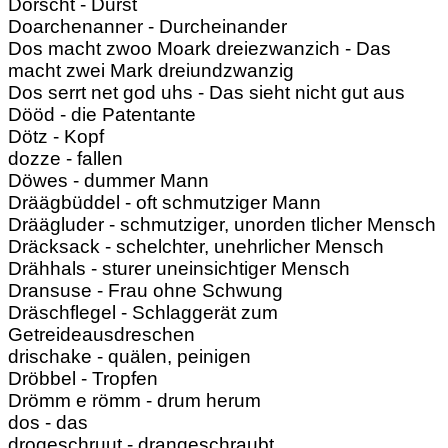
Dorscht - Durst
Doarchenanner - Durcheinander
Dos macht zwoo Moark dreiezwanzich - Das
macht zwei Mark dreiundzwanzig
Dos serrt net god uhs - Das sieht nicht gut aus
Dööd - die Patentante
Dötz - Kopf
dozze - fallen
Döwes - dummer Mann
Dräägbüddel - oft schmutziger Mann
Dräägluder - schmutziger, unorden tlicher Mensch
Dräcksack - schelchter, unehrlicher Mensch
Drähhals - sturer uneinsichtiger Mensch
Dransuse - Frau ohne Schwung
Dräschflegel - Schlaggerät zum
Getreideausdreschen
drischake - quälen, peinigen
Dröbbel - Tropfen
Drömm e römm - drum herum
dos - das
drogeschruut - drangeschraubt