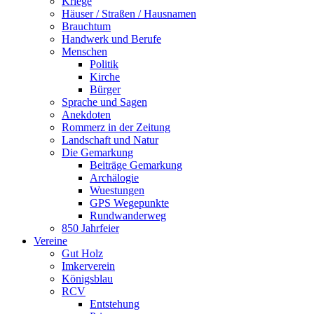
Kriege
Häuser / Straßen / Hausnamen
Brauchtum
Handwerk und Berufe
Menschen
Politik
Kirche
Bürger
Sprache und Sagen
Anekdoten
Rommerz in der Zeitung
Landschaft und Natur
Die Gemarkung
Beiträge Gemarkung
Archälogie
Wuestungen
GPS Wegepunkte
Rundwanderweg
850 Jahrfeier
Vereine
Gut Holz
Imkerverein
Königsblau
RCV
Entstehung