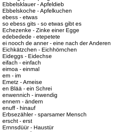
Ebbelsklauer - Apfeldieb
Ebbelskoche - Apfelkuchen
ebess - etwas
so ebess gits - so etwas gibt es
Echezenke - Zinke einer Egge
edebedede - etepetete
ei nooch de anner - eine nach der Anderen
Eichkätzchen - Eichhörnchen
Eideggs - Eidechse
eifach - einfach
eimoa - einmal
em - im
Emetz - Ameise
en Blää - ein Schrei
enwennich - inwendig
ennern - ändern
enuff - hinauf
Erbsezähler - sparsamer Mensch
erscht - erst
Ernnsdüür - Haustür