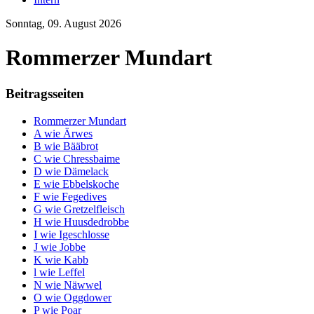
Sonntag, 09. August 2026
Rommerzer Mundart
Beitragsseiten
Rommerzer Mundart
A wie Ärwes
B wie Bääbrot
C wie Chressbaime
D wie Dämelack
E wie Ebbelskoche
F wie Fegedives
G wie Gretzelfleisch
H wie Huusdedrobbe
I wie Igeschlosse
J wie Jobbe
K wie Kabb
l wie Leffel
N wie Näwwel
O wie Oggdower
P wie Poar