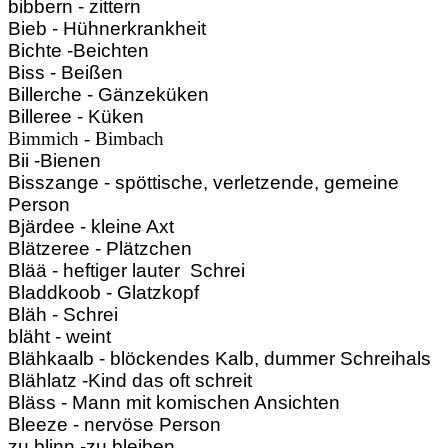
bibbern - zittern
Bieb - Hühnerkrankheit
Bichte -Beichten
Biss - Beißen
Billerche - Gänzeküken
Billeree - Küken
Bimmich - Bimbach
Bii -Bienen
Bisszange - spöttische, verletzende, gemeine
Person
Bjärdee - kleine Axt
Blätzeree - Plätzchen
Blää - heftiger lauter Schrei
Bladdkoob - Glatzkopf
Bläh - Schrei
bläht - weint
Blähkaalb - blöckendes Kalb, dummer Schreihals
Blählatz -Kind das oft schreit
Bläss - Mann mit komischen Ansichten
Bleeze - nervöse Person
zu blinn -zu bleiben