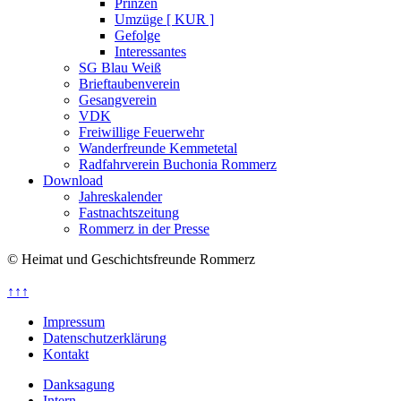
Prinzen
Umzüge [ KUR ]
Gefolge
Interessantes
SG Blau Weiß
Brieftaubenverein
Gesangverein
VDK
Freiwillige Feuerwehr
Wanderfreunde Kemmetetal
Radfahrverein Buchonia Rommerz
Download
Jahreskalender
Fastnachtszeitung
Rommerz in der Presse
© Heimat und Geschichtsfreunde Rommerz
↑↑↑
Impressum
Datenschutzerklärung
Kontakt
Danksagung
Intern