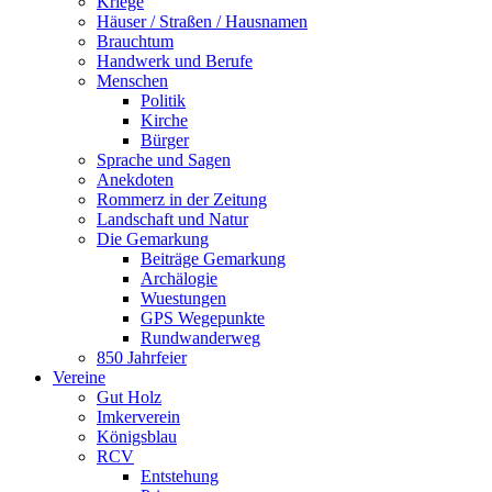
Kriege
Häuser / Straßen / Hausnamen
Brauchtum
Handwerk und Berufe
Menschen
Politik
Kirche
Bürger
Sprache und Sagen
Anekdoten
Rommerz in der Zeitung
Landschaft und Natur
Die Gemarkung
Beiträge Gemarkung
Archälogie
Wuestungen
GPS Wegepunkte
Rundwanderweg
850 Jahrfeier
Vereine
Gut Holz
Imkerverein
Königsblau
RCV
Entstehung