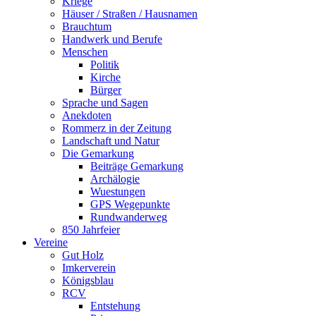
Kriege
Häuser / Straßen / Hausnamen
Brauchtum
Handwerk und Berufe
Menschen
Politik
Kirche
Bürger
Sprache und Sagen
Anekdoten
Rommerz in der Zeitung
Landschaft und Natur
Die Gemarkung
Beiträge Gemarkung
Archälogie
Wuestungen
GPS Wegepunkte
Rundwanderweg
850 Jahrfeier
Vereine
Gut Holz
Imkerverein
Königsblau
RCV
Entstehung