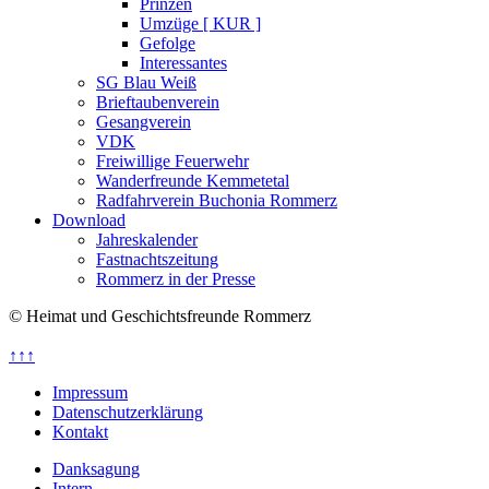
Prinzen
Umzüge [ KUR ]
Gefolge
Interessantes
SG Blau Weiß
Brieftaubenverein
Gesangverein
VDK
Freiwillige Feuerwehr
Wanderfreunde Kemmetetal
Radfahrverein Buchonia Rommerz
Download
Jahreskalender
Fastnachtszeitung
Rommerz in der Presse
© Heimat und Geschichtsfreunde Rommerz
↑↑↑
Impressum
Datenschutzerklärung
Kontakt
Danksagung
Intern