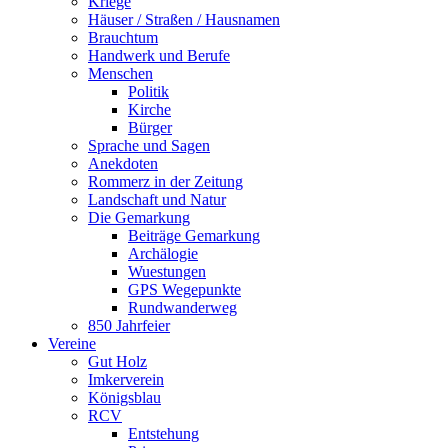
Kriege
Häuser / Straßen / Hausnamen
Brauchtum
Handwerk und Berufe
Menschen
Politik
Kirche
Bürger
Sprache und Sagen
Anekdoten
Rommerz in der Zeitung
Landschaft und Natur
Die Gemarkung
Beiträge Gemarkung
Archälogie
Wuestungen
GPS Wegepunkte
Rundwanderweg
850 Jahrfeier
Vereine
Gut Holz
Imkerverein
Königsblau
RCV
Entstehung