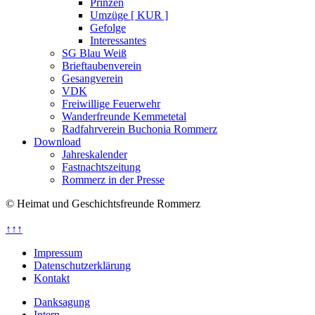
Prinzen
Umzüge [ KUR ]
Gefolge
Interessantes
SG Blau Weiß
Brieftaubenverein
Gesangverein
VDK
Freiwillige Feuerwehr
Wanderfreunde Kemmetetal
Radfahrverein Buchonia Rommerz
Download
Jahreskalender
Fastnachtszeitung
Rommerz in der Presse
© Heimat und Geschichtsfreunde Rommerz
↑↑↑
Impressum
Datenschutzerklärung
Kontakt
Danksagung
Intern