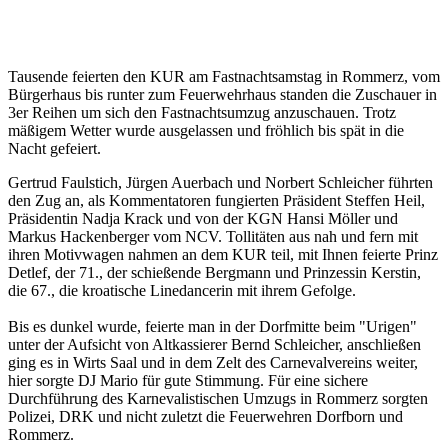
Tausende feierten den KUR am Fastnachtsamstag in Rommerz, vom
Bürgerhaus bis runter zum Feuerwehrhaus standen die Zuschauer in
3er Reihen um sich den Fastnachtsumzug anzuschauen. Trotz
mäßigem Wetter wurde ausgelassen und fröhlich bis spät in die
Nacht gefeiert.
Gertrud Faulstich, Jürgen Auerbach und Norbert Schleicher führten
den Zug an, als Kommentatoren fungierten Präsident Steffen Heil,
Präsidentin Nadja Krack und von der KGN Hansi Möller und
Markus Hackenberger vom NCV. Tollitäten aus nah und fern mit
ihren Motivwagen nahmen an dem KUR teil, mit Ihnen feierte Prinz
Detlef, der 71., der schießende Bergmann und Prinzessin Kerstin,
die 67., die kroatische Linedancerin mit ihrem Gefolge.
Bis es dunkel wurde, feierte man in der Dorfmitte beim "Urigen"
unter der Aufsicht von Altkassierer Bernd Schleicher, anschließen
ging es in Wirts Saal und in dem Zelt des Carnevalvereins weiter,
hier sorgte DJ Mario für gute Stimmung. Für eine sichere
Durchführung des Karnevalistischen Umzugs in Rommerz sorgten
Polizei, DRK und nicht zuletzt die Feuerwehren Dorfborn und
Rommerz.