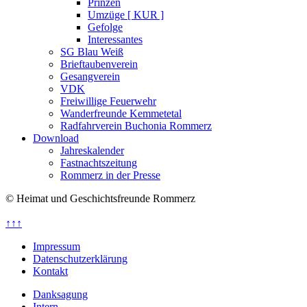
Prinzen
Umzüge [ KUR ]
Gefolge
Interessantes
SG Blau Weiß
Brieftaubenverein
Gesangverein
VDK
Freiwillige Feuerwehr
Wanderfreunde Kemmetetal
Radfahrverein Buchonia Rommerz
Download
Jahreskalender
Fastnachtszeitung
Rommerz in der Presse
© Heimat und Geschichtsfreunde Rommerz
↑↑↑
Impressum
Datenschutzerklärung
Kontakt
Danksagung
Intern