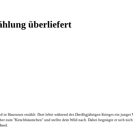
hlung überliefert
rd in Hauswurz erzählt: Dort lebte während des Dreißigjährigen Krieges ein junge
ber zum "Kirschbäumchen" und stellte dem Wild nach. Dabei begnügte er sich nicht
Hand.