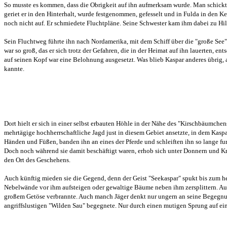
So musste es kommen, dass die Obrigkeit auf ihn aufmerksam wurde. Man schickt
geriet er in den Hinterhalt, wurde festgenommen, gefesselt und in Fulda in den K
noch nicht auf. Er schmiedete Fluchtpläne. Seine Schwester kam ihm dabei zu Hilfe
Sein Fluchtweg führte ihn nach Nordamerika, mit dem Schiff über die "große See"
war so groß, das er sich trotz der Gefahren, die in der Heimat auf ihn lauerten,
auf seinen Kopf war eine Belohnung ausgesetzt. Was blieb Kaspar anderes übrig,
kannte.
Dort hielt er sich in einer selbst erbauten Höhle in der Nähe des "Kirschbäumche
mehrtägige hochherrschaftliche Jagd just in diesem Gebiet ansetzte, in dem Kaspa
Händen und Füßen, banden ihn an eines der Pferde und schleiften ihn so lange fur
Doch noch während sie damit beschäftigt waren, erhob sich unter Donnern und Kra
den Ort des Geschehens.
Auch künftig mieden sie die Gegend, denn der Geist "Seekaspar" spukt bis zum he
Nebelwände vor ihm aufsteigen oder gewaltige Bäume neben ihm zersplittern. Auc
großem Getöse verbrannte. Auch manch Jäger denkt nur ungern an seine Begegnung
angriffslustigen "Wilden Sau" begegnete. Nur durch einen mutigen Sprung auf e