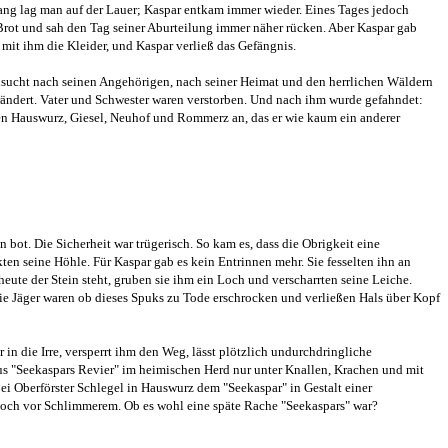
ang lag man auf der Lauer; Kaspar entkam immer wieder. Eines Tages jedoch
d Brot und sah den Tag seiner Aburteilung immer näher rücken. Aber Kaspar gab
 mit ihm die Kleider, und Kaspar verließ das Gefängnis.
ehnsucht nach seinen Angehörigen, nach seiner Heimat und den herrlichen Wäldern
verändert. Vater und Schwester waren verstorben. Und nach ihm wurde gefahndet:
hen Hauswurz, Giesel, Neuhof und Rommerz an, das er wie kaum ein anderer
bot. Die Sicherheit war trügerisch. So kam es, dass die Obrigkeit eine
ten seine Höhle. Für Kaspar gab es kein Entrinnen mehr. Sie fesselten ihn an
eute der Stein steht, gruben sie ihm ein Loch und verscharrten seine Leiche.
Die Jäger waren ob dieses Spuks zu Tode erschrocken und verließen Hals über Kopf
n die Irre, versperrt ihm den Weg, lässt plötzlich undurchdringliche
us "Seekaspars Revier" im heimischen Herd nur unter Knallen, Krachen und mit
i Oberförster Schlegel in Hauswurz dem "Seekaspar" in Gestalt einer
noch vor Schlimmerem. Ob es wohl eine späte Rache "Seekaspars" war?