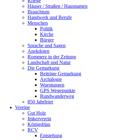
Kriege
Häuser / Straßen / Hausnamen
Brauchtum
Handwerk und Berufe
Menschen
Politik
Kirche
Bürger
Sprache und Sagen
Anekdoten
Rommerz in der Zeitung
Landschaft und Natur
Die Gemarkung
Beiträge Gemarkung
Archälogie
Wuestungen
GPS Wegepunkte
Rundwanderweg
850 Jahrfeier
Vereine
Gut Holz
Imkerverein
Königsblau
RCV
Entstehung