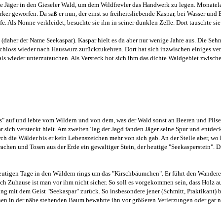
e Jäger in den Gieseler Wald, um dem Wildfrevler das Handwerk zu legen. Monatel
erker geworfen. Da saß er nun, der einst so freiheitsliebende Kaspar, bei Wasser un
. Als Nonne verkleidet, besuchte sie ihn in seiner dunklen Zelle. Dort tauschte sie
 (daher der Name Seekaspar). Kaspar hielt es da aber nur wenige Jahre aus. Die S
 entschloss wieder nach Hauswurz zurückzukehren. Dort hat sich inzwischen einiges 
 als wieder unterzutauchen. Als Versteck bot sich ihm das dichte Waldgebiet zwisc
ns" auf und lebte vom Wildern und von dem, was der Wald sonst an Beeren und Pilsen 
r sich versteckt hielt. Am zweiten Tag der Jagd fanden Jäger seine Spur und entdeck
ch die Wälder bis er kein Lebenszeichen mehr von sich gab. An der Stelle aber, wo h
chen und Tosen aus der Erde ein gewaltiger Stein, der heutige "Seekasperstein". 
utigen Tage in den Wäldern rings um das "Kirschbäumchen". Er führt den Wanderer i
h Zuhause ist man vor ihm nicht sicher. So soll es vorgekommen sein, dass Holz a
 mit dem Geist "Seekaspar" zurück. So insbesondere jener (Schmitt, Praktikant) be
inen in der nähe stehenden Baum bewahrte ihn vor größeren Verletzungen oder gar 