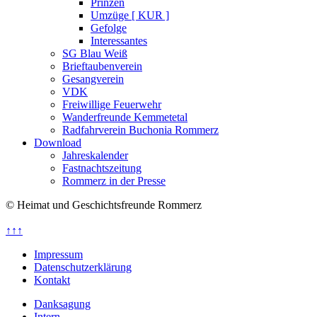
Prinzen
Umzüge [ KUR ]
Gefolge
Interessantes
SG Blau Weiß
Brieftaubenverein
Gesangverein
VDK
Freiwillige Feuerwehr
Wanderfreunde Kemmetetal
Radfahrverein Buchonia Rommerz
Download
Jahreskalender
Fastnachtszeitung
Rommerz in der Presse
© Heimat und Geschichtsfreunde Rommerz
↑↑↑
Impressum
Datenschutzerklärung
Kontakt
Danksagung
Intern