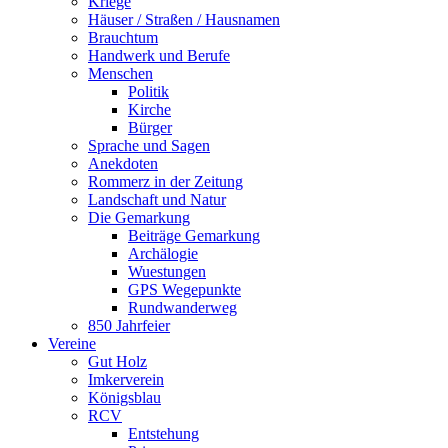
Kriege
Häuser / Straßen / Hausnamen
Brauchtum
Handwerk und Berufe
Menschen
Politik
Kirche
Bürger
Sprache und Sagen
Anekdoten
Rommerz in der Zeitung
Landschaft und Natur
Die Gemarkung
Beiträge Gemarkung
Archälogie
Wuestungen
GPS Wegepunkte
Rundwanderweg
850 Jahrfeier
Vereine
Gut Holz
Imkerverein
Königsblau
RCV
Entstehung