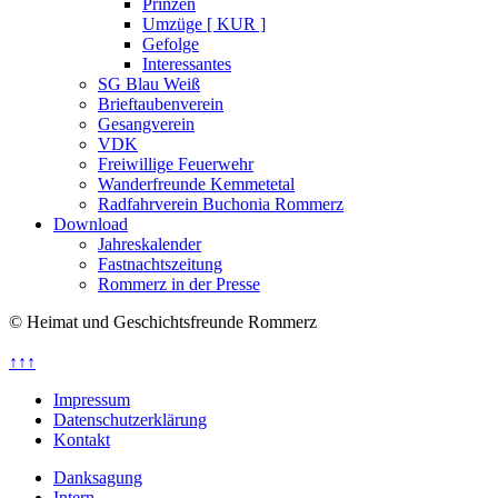
Prinzen
Umzüge [ KUR ]
Gefolge
Interessantes
SG Blau Weiß
Brieftaubenverein
Gesangverein
VDK
Freiwillige Feuerwehr
Wanderfreunde Kemmetetal
Radfahrverein Buchonia Rommerz
Download
Jahreskalender
Fastnachtszeitung
Rommerz in der Presse
© Heimat und Geschichtsfreunde Rommerz
↑↑↑
Impressum
Datenschutzerklärung
Kontakt
Danksagung
Intern