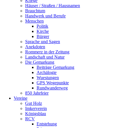
Kriege
Häuser / Straßen / Hausnamen
Brauchtum
Handwerk und Berufe
Menschen
Politik
Kirche
Bürger
Sprache und Sagen
Anekdoten
Rommerz in der Zeitung
Landschaft und Natur
Die Gemarkung
Beiträge Gemarkung
Archälogie
Wuestungen
GPS Wegepunkte
Rundwanderweg
850 Jahrfeier
Vereine
Gut Holz
Imkerverein
Königsblau
RCV
Entstehung