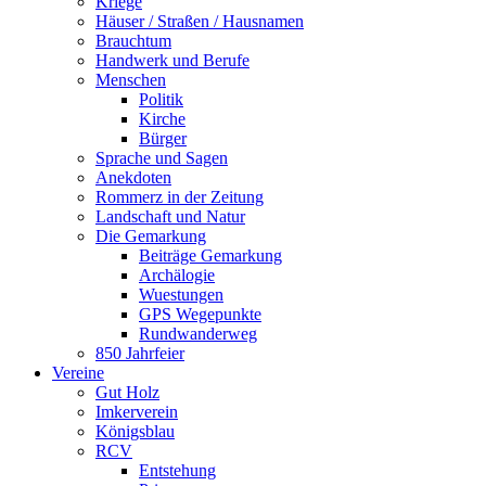
Kriege
Häuser / Straßen / Hausnamen
Brauchtum
Handwerk und Berufe
Menschen
Politik
Kirche
Bürger
Sprache und Sagen
Anekdoten
Rommerz in der Zeitung
Landschaft und Natur
Die Gemarkung
Beiträge Gemarkung
Archälogie
Wuestungen
GPS Wegepunkte
Rundwanderweg
850 Jahrfeier
Vereine
Gut Holz
Imkerverein
Königsblau
RCV
Entstehung