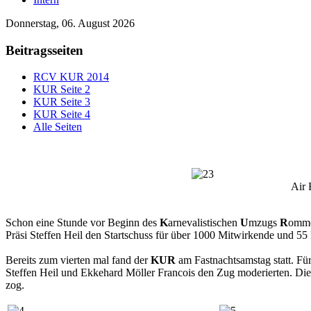
Donnerstag, 06. August 2026
Beitragsseiten
RCV KUR 2014
KUR Seite 2
KUR Seite 3
KUR Seite 4
Alle Seiten
Air Force Rommer
Schon eine Stunde vor Beginn des
K
arnevalistischen
U
mzugs
R
ommer
Präsi Steffen Heil den Startschuss für über 1000 Mitwirkende und 
Bereits zum vierten mal fand der
KUR
am Fastnachtsamstag statt. F
Steffen Heil und Ekkehard Möller Francois den Zug moderierten. Di
zog.