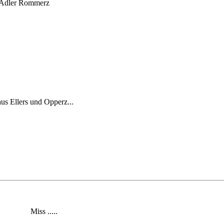
Adler Rommerz
us Ellers und Opperz...
sse Miss .....