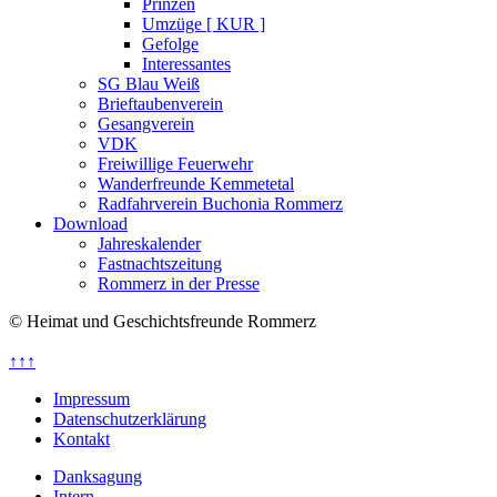
Prinzen
Umzüge [ KUR ]
Gefolge
Interessantes
SG Blau Weiß
Brieftaubenverein
Gesangverein
VDK
Freiwillige Feuerwehr
Wanderfreunde Kemmetetal
Radfahrverein Buchonia Rommerz
Download
Jahreskalender
Fastnachtszeitung
Rommerz in der Presse
© Heimat und Geschichtsfreunde Rommerz
↑↑↑
Impressum
Datenschutzerklärung
Kontakt
Danksagung
Intern