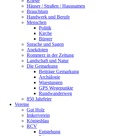
Kriege
Häuser / Straßen / Hausnamen
Brauchtum
Handwerk und Berufe
Menschen
Politik
Kirche
Bürger
Sprache und Sagen
Anekdoten
Rommerz in der Zeitung
Landschaft und Natur
Die Gemarkung
Beiträge Gemarkung
Archälogie
Wuestungen
GPS Wegepunkte
Rundwanderweg
850 Jahrfeier
Vereine
Gut Holz
Imkerverein
Königsblau
RCV
Entstehung