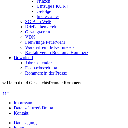
Prinzen
Umzüge [ KUR ]
Gefolge
Interessantes
SG Blau Weiß
Brieftaubenverein
Gesangverein
VDK
Freiwillige Feuerwehr
Wanderfreunde Kemmetetal
Radfahrverein Buchonia Rommerz
Download
Jahreskalender
Fastnachtszeitung
Rommerz in der Presse
© Heimat und Geschichtsfreunde Rommerz
↑↑↑
Impressum
Datenschutzerklärung
Kontakt
Danksagung
Intern