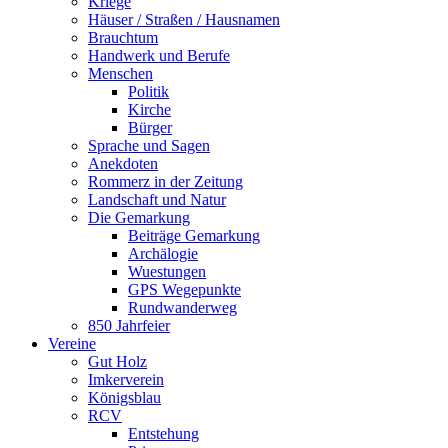
Kriege
Häuser / Straßen / Hausnamen
Brauchtum
Handwerk und Berufe
Menschen
Politik
Kirche
Bürger
Sprache und Sagen
Anekdoten
Rommerz in der Zeitung
Landschaft und Natur
Die Gemarkung
Beiträge Gemarkung
Archälogie
Wuestungen
GPS Wegepunkte
Rundwanderweg
850 Jahrfeier
Vereine
Gut Holz
Imkerverein
Königsblau
RCV
Entstehung