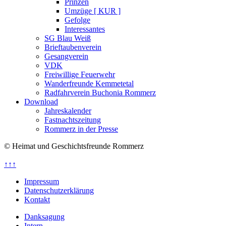
Prinzen
Umzüge [ KUR ]
Gefolge
Interessantes
SG Blau Weiß
Brieftaubenverein
Gesangverein
VDK
Freiwillige Feuerwehr
Wanderfreunde Kemmetetal
Radfahrverein Buchonia Rommerz
Download
Jahreskalender
Fastnachtszeitung
Rommerz in der Presse
© Heimat und Geschichtsfreunde Rommerz
↑↑↑
Impressum
Datenschutzerklärung
Kontakt
Danksagung
Intern