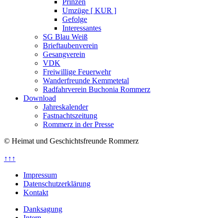
Prinzen
Umzüge [ KUR ]
Gefolge
Interessantes
SG Blau Weiß
Brieftaubenverein
Gesangverein
VDK
Freiwillige Feuerwehr
Wanderfreunde Kemmetetal
Radfahrverein Buchonia Rommerz
Download
Jahreskalender
Fastnachtszeitung
Rommerz in der Presse
© Heimat und Geschichtsfreunde Rommerz
↑↑↑
Impressum
Datenschutzerklärung
Kontakt
Danksagung
Intern