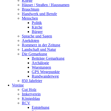
Kriege
Häuser / Straßen / Hausnamen
Brauchtum
Handwerk und Berufe
Menschen
Politik
Kirche
Bürger
Sprache und Sagen
Anekdoten
Rommerz in der Zeitung
Landschaft und Natur
Die Gemarkung
Beiträge Gemarkung
Archälogie
Wuestungen
GPS Wegepunkte
Rundwanderweg
850 Jahrfeier
Vereine
Gut Holz
Imkerverein
Königsblau
RCV
Entstehung