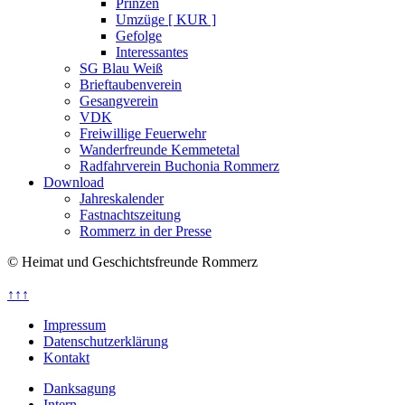
Prinzen
Umzüge [ KUR ]
Gefolge
Interessantes
SG Blau Weiß
Brieftaubenverein
Gesangverein
VDK
Freiwillige Feuerwehr
Wanderfreunde Kemmetetal
Radfahrverein Buchonia Rommerz
Download
Jahreskalender
Fastnachtszeitung
Rommerz in der Presse
© Heimat und Geschichtsfreunde Rommerz
↑↑↑
Impressum
Datenschutzerklärung
Kontakt
Danksagung
Intern