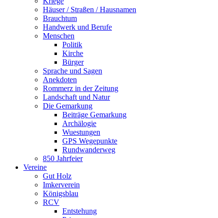
Kriege
Häuser / Straßen / Hausnamen
Brauchtum
Handwerk und Berufe
Menschen
Politik
Kirche
Bürger
Sprache und Sagen
Anekdoten
Rommerz in der Zeitung
Landschaft und Natur
Die Gemarkung
Beiträge Gemarkung
Archälogie
Wuestungen
GPS Wegepunkte
Rundwanderweg
850 Jahrfeier
Vereine
Gut Holz
Imkerverein
Königsblau
RCV
Entstehung