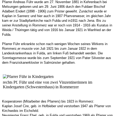
Pfarrer Andreas Führ wurde am 27. November 1881 in Kehrenbach bei
Melsungen geboren und am 29. Juni 1906 durch den Fuldaer Bischof
Adalbert Endert (1898 - 1906) zum Prister geweiht. Zunächst wurde er
Kaplan in Sannerz und hier auch in 1907 Pfarrverweser, im gleichen Jahr
kam er zur Stadtpfarrkirche nach Fulda und in1911 nach Jena. Bis zu
seiner Anstellung in Rommerz war er noch von 1914 - 1916 als Kuratus in
Weida / Thüringen tätig und von 1916 bis Januar 1921 in Wanfried an der
Fulda.
Pfarrer Führ erkrankte schon nach wenigen Wochen seines Wirkens in
Rommerz,er musste von Juli 1921 bis zum Januar 1922 in dem
Landeskrankenhaus in Fulda, am linken Fuß behandelt werden. Die
Sonntagsmesse wurde bis zum September 1921 von Pater Silvester aus
dem Franziskanerkloster in Salmünster gehalten.
rechts Pf. Führ und eine von zwei Vinzentinerinnen im
Kindergarten (Schwesternhaus) in Rommerzer
Kooperatoren (Mitarbeiter des Pfarrers) bis 1923 in Rommerz:
Kaplan Josef Cire, geb. in Hofbieber und verstorben 1947 als Pfarrer von
Kirchwobis im Eichsfeld.
Neupriester Franz Ebel, geb. in Fulda und verstorben 1969 als Pfarrer von