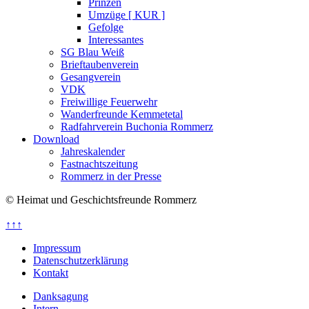
Prinzen
Umzüge [ KUR ]
Gefolge
Interessantes
SG Blau Weiß
Brieftaubenverein
Gesangverein
VDK
Freiwillige Feuerwehr
Wanderfreunde Kemmetetal
Radfahrverein Buchonia Rommerz
Download
Jahreskalender
Fastnachtszeitung
Rommerz in der Presse
© Heimat und Geschichtsfreunde Rommerz
↑↑↑
Impressum
Datenschutzerklärung
Kontakt
Danksagung
Intern