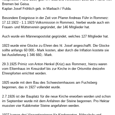
Bremen bei Geisa.
Kaplan Josef Fröhlich geb. in Marbach / Fulda.
Besondere Ereignisse in der Zeit von Pfarrer Andreas Führ in Rommerz:
17.12.1922 - 1.1.1923 Volksmission in Rommerz, hierbei wurde auch ein
Frauen- und Mütterverein gegründet, der 146 Mitglieder hat.
Auch wurde ein Männerapostolat gegründet, welches 127 Mitglieder hat.
1923 wurde eine Glocke zu Ehren des hl. Josef angeschafft. Die Glocke
sollte anfangs 60 000,- Mark kosten, aber durch die Inflation kostete sie
bei Auslieferung 1 346 660,- Mark.
29.3.1925 Primiz von Anton Henkel (Krüz) aus Rommerz, hierzu waren
vom Elternhaus im Kreuzdorf bis zur Kirche in der Ortsmitte dreizehn
Ehrenpforten errichtet worden.
1925 wurde mit dem Bau des Schwesternhauses am Fuchsberg
begonnen, das in 1927 vollendet wurde.
2.7.1926 ist der Bauplatz für die neue Kirche erworben worden und schon
im September wurde mit dem Anfahren der Steine begonnen. Pro Hektar
mussten vier Kubikmeter Steine angefahren werden.
1927 kamen drei Vinzentinerinnen für Kindergarten, Nähschule und