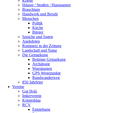
Kriege
Häuser / Straßen / Hausnamen
Brauchtum
Handwerk und Berufe
Menschen
Politik
Kirche
Bürger
Sprache und Sagen
Anekdoten
Rommerz in der Zeitung
Landschaft und Natur
Die Gemarkung
Beiträge Gemarkung
Archälogie
Wuestungen
GPS Wegepunkte
Rundwanderweg
850 Jahrfeier
Vereine
Gut Holz
Imkerverein
Königsblau
RCV
Entstehung