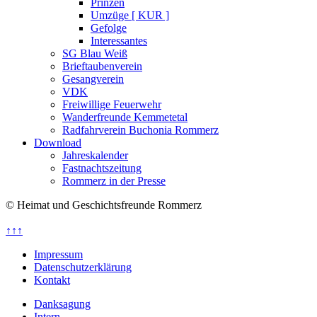
Prinzen
Umzüge [ KUR ]
Gefolge
Interessantes
SG Blau Weiß
Brieftaubenverein
Gesangverein
VDK
Freiwillige Feuerwehr
Wanderfreunde Kemmetetal
Radfahrverein Buchonia Rommerz
Download
Jahreskalender
Fastnachtszeitung
Rommerz in der Presse
© Heimat und Geschichtsfreunde Rommerz
↑↑↑
Impressum
Datenschutzerklärung
Kontakt
Danksagung
Intern