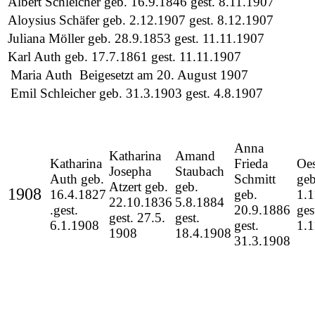
Albert Schleicher geb. 16.9.1846 gest. 8.11.1907
Aloysius Schäfer geb. 2.12.1907 gest. 8.12.1907
Juliana Möller geb. 28.9.1853 gest. 11.11.1907
Karl Auth geb. 17.7.1861 gest. 11.11.1907
Maria Auth Beigesetzt am 20. August 1907
Emil Schleicher geb. 31.3.1903
gest. 4.8.1907
Anna
Katharina
Amand
Katharina
Frieda
Oes
Josepha
Staubach
Auth geb.
Schmitt
geb
Atzert geb.
geb.
1908
16.4.1827
geb.
1.
22.10.1836
5.8.1884
.gest.
20.9.1886
ges
gest. 27.5.
gest.
6.1.1908
gest.
1.
1908
18.4.1908
31.3.1908