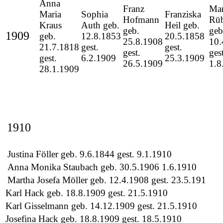
Anna
Franz
Mar
Maria
Sophia
Franziska
Hofmann
Rü
Kraus
Auth geb.
Heil geb.
geb.
geb
1909
geb.
12.8.1853
20.5.1858
25.8.1908
10
21.7.1818
gest.
gest.
gest.
gest
gest.
6.2.1909
25.3.1909
26.5.1909
1.8
28.1.1909
1910
Justina Föller geb. 9.6.1844 gest. 9.1.1910
Anna Monika Staubach geb. 30.5.1906 1.6.1910
Martha Josefa Möller geb. 12.4.1908 gest. 23.5.191
Karl Hack geb. 18.8.1909 gest. 21.5.1910
Karl Gisselmann geb. 14.12.1909 gest. 21.5.1910
Josefina Hack geb. 18.8.1909 gest. 18.5.1910