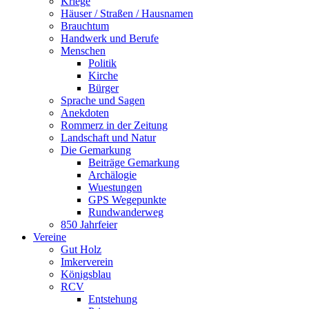
Kriege
Häuser / Straßen / Hausnamen
Brauchtum
Handwerk und Berufe
Menschen
Politik
Kirche
Bürger
Sprache und Sagen
Anekdoten
Rommerz in der Zeitung
Landschaft und Natur
Die Gemarkung
Beiträge Gemarkung
Archälogie
Wuestungen
GPS Wegepunkte
Rundwanderweg
850 Jahrfeier
Vereine
Gut Holz
Imkerverein
Königsblau
RCV
Entstehung