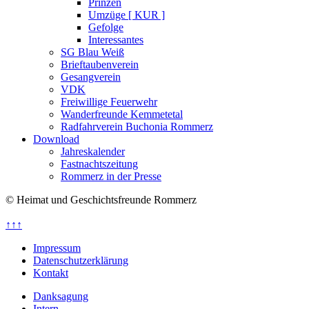
Prinzen
Umzüge [ KUR ]
Gefolge
Interessantes
SG Blau Weiß
Brieftaubenverein
Gesangverein
VDK
Freiwillige Feuerwehr
Wanderfreunde Kemmetetal
Radfahrverein Buchonia Rommerz
Download
Jahreskalender
Fastnachtszeitung
Rommerz in der Presse
© Heimat und Geschichtsfreunde Rommerz
↑↑↑
Impressum
Datenschutzerklärung
Kontakt
Danksagung
Intern