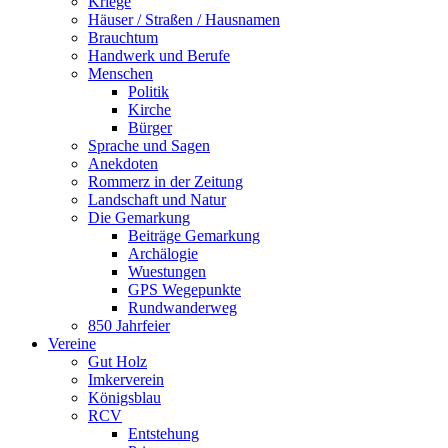
Kriege
Häuser / Straßen / Hausnamen
Brauchtum
Handwerk und Berufe
Menschen
Politik
Kirche
Bürger
Sprache und Sagen
Anekdoten
Rommerz in der Zeitung
Landschaft und Natur
Die Gemarkung
Beiträge Gemarkung
Archälogie
Wuestungen
GPS Wegepunkte
Rundwanderweg
850 Jahrfeier
Vereine
Gut Holz
Imkerverein
Königsblau
RCV
Entstehung