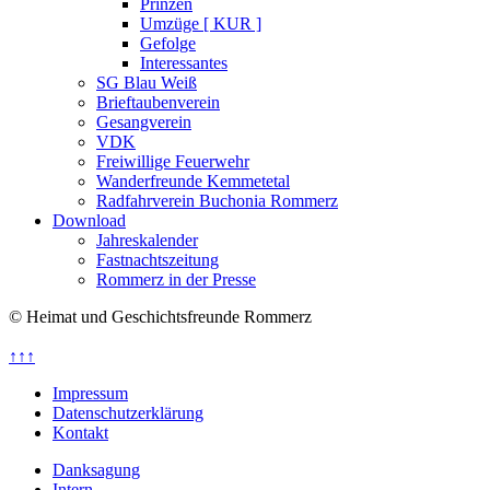
Prinzen
Umzüge [ KUR ]
Gefolge
Interessantes
SG Blau Weiß
Brieftaubenverein
Gesangverein
VDK
Freiwillige Feuerwehr
Wanderfreunde Kemmetetal
Radfahrverein Buchonia Rommerz
Download
Jahreskalender
Fastnachtszeitung
Rommerz in der Presse
© Heimat und Geschichtsfreunde Rommerz
↑↑↑
Impressum
Datenschutzerklärung
Kontakt
Danksagung
Intern