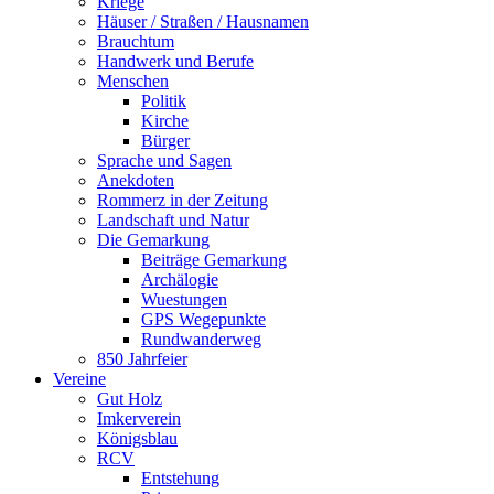
Kriege
Häuser / Straßen / Hausnamen
Brauchtum
Handwerk und Berufe
Menschen
Politik
Kirche
Bürger
Sprache und Sagen
Anekdoten
Rommerz in der Zeitung
Landschaft und Natur
Die Gemarkung
Beiträge Gemarkung
Archälogie
Wuestungen
GPS Wegepunkte
Rundwanderweg
850 Jahrfeier
Vereine
Gut Holz
Imkerverein
Königsblau
RCV
Entstehung