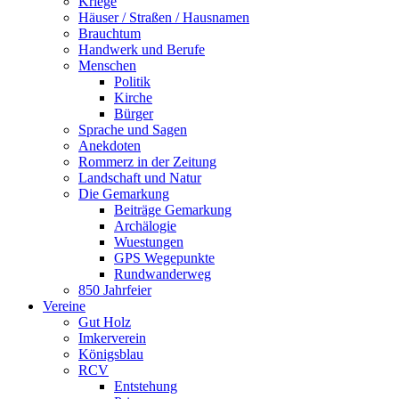
Kriege
Häuser / Straßen / Hausnamen
Brauchtum
Handwerk und Berufe
Menschen
Politik
Kirche
Bürger
Sprache und Sagen
Anekdoten
Rommerz in der Zeitung
Landschaft und Natur
Die Gemarkung
Beiträge Gemarkung
Archälogie
Wuestungen
GPS Wegepunkte
Rundwanderweg
850 Jahrfeier
Vereine
Gut Holz
Imkerverein
Königsblau
RCV
Entstehung