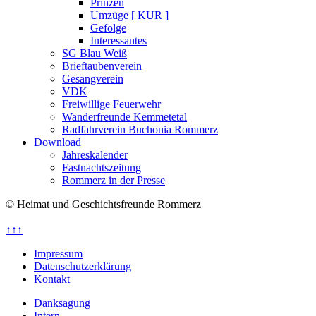
Prinzen
Umzüge [ KUR ]
Gefolge
Interessantes
SG Blau Weiß
Brieftaubenverein
Gesangverein
VDK
Freiwillige Feuerwehr
Wanderfreunde Kemmetetal
Radfahrverein Buchonia Rommerz
Download
Jahreskalender
Fastnachtszeitung
Rommerz in der Presse
© Heimat und Geschichtsfreunde Rommerz
↑↑↑
Impressum
Datenschutzerklärung
Kontakt
Danksagung
Intern