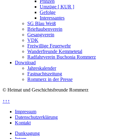
Prinzen
Umzüge [ KUR ]
Gefolge
Interessantes
SG Blau Weiß
Brieftaubenverein
Gesangverein
VDK
Freiwillige Feuerwehr
Wanderfreunde Kemmetetal
Radfahrverein Buchonia Rommerz
Download
Jahreskalender
Fastnachtszeitung
Rommerz in der Presse
© Heimat und Geschichtsfreunde Rommerz
↑↑↑
Impressum
Datenschutzerklärung
Kontakt
Danksagung
Intern