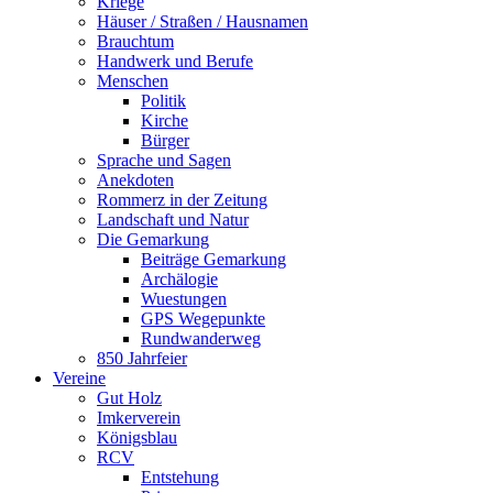
Kriege
Häuser / Straßen / Hausnamen
Brauchtum
Handwerk und Berufe
Menschen
Politik
Kirche
Bürger
Sprache und Sagen
Anekdoten
Rommerz in der Zeitung
Landschaft und Natur
Die Gemarkung
Beiträge Gemarkung
Archälogie
Wuestungen
GPS Wegepunkte
Rundwanderweg
850 Jahrfeier
Vereine
Gut Holz
Imkerverein
Königsblau
RCV
Entstehung