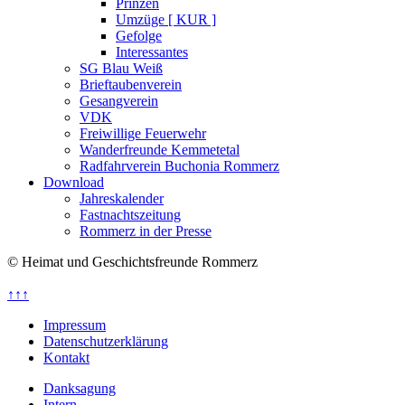
Prinzen
Umzüge [ KUR ]
Gefolge
Interessantes
SG Blau Weiß
Brieftaubenverein
Gesangverein
VDK
Freiwillige Feuerwehr
Wanderfreunde Kemmetetal
Radfahrverein Buchonia Rommerz
Download
Jahreskalender
Fastnachtszeitung
Rommerz in der Presse
© Heimat und Geschichtsfreunde Rommerz
↑↑↑
Impressum
Datenschutzerklärung
Kontakt
Danksagung
Intern