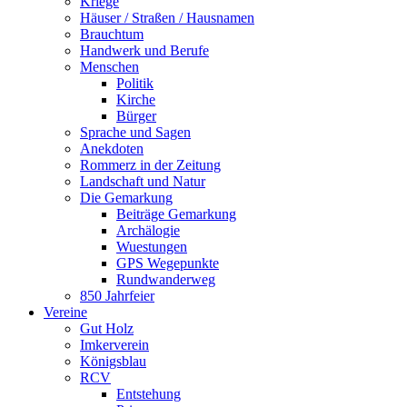
Kriege
Häuser / Straßen / Hausnamen
Brauchtum
Handwerk und Berufe
Menschen
Politik
Kirche
Bürger
Sprache und Sagen
Anekdoten
Rommerz in der Zeitung
Landschaft und Natur
Die Gemarkung
Beiträge Gemarkung
Archälogie
Wuestungen
GPS Wegepunkte
Rundwanderweg
850 Jahrfeier
Vereine
Gut Holz
Imkerverein
Königsblau
RCV
Entstehung