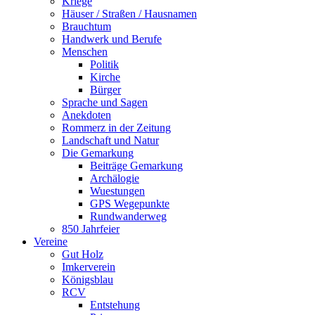
Kriege
Häuser / Straßen / Hausnamen
Brauchtum
Handwerk und Berufe
Menschen
Politik
Kirche
Bürger
Sprache und Sagen
Anekdoten
Rommerz in der Zeitung
Landschaft und Natur
Die Gemarkung
Beiträge Gemarkung
Archälogie
Wuestungen
GPS Wegepunkte
Rundwanderweg
850 Jahrfeier
Vereine
Gut Holz
Imkerverein
Königsblau
RCV
Entstehung